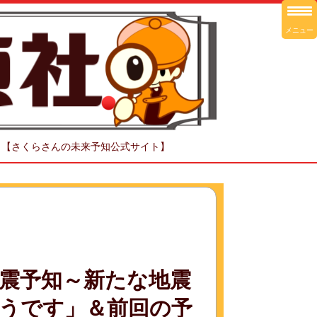
メニュー
！【さくらさんの未来予知公式サイト】
震予知～新たな地震
うです」＆前回の予