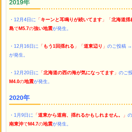
2019年
・12月4日に
「
キーン
と耳鳴りが続いてます
」「
北海道揺
島
で
M5.7
の
強い地震
が発生。
・12月16日に
「
もう1回揺れる
」「
道東辺り
」
のご投稿 →
が発生。
・12月20日に
「
北海道の西の海が気になってます
」
のご投
M4.0
の
地震
が発生。
2020年
・1月9日に
「
道東から道南、揺れるかもしれません。
」
の
南東沖
で
M4.7
の
地震
が発生。