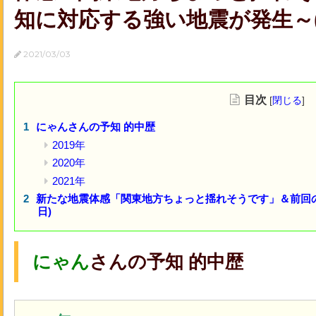
知に対応する強い地震が発生～(3月3
2021/03/03
目次
[
閉じる
]
にゃんさんの予知 的中歴
2019年
2020年
2021年
新たな地震体感「関東地方ちょっと揺れそうです」＆前回の
日)
にゃん
さんの予知 的中歴