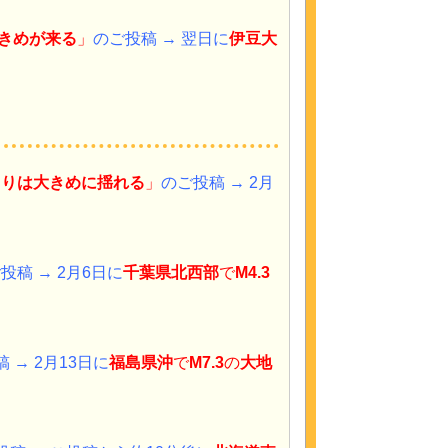
きめが来る
」
のご投稿 → 翌日に
伊豆大
よりは大きめに揺れる
」
のご投稿 →
2月
投稿 → 2月6日に
千葉県北西部
で
M4.3
 → 2月13日に
福島県沖
で
M7.3
の
大地