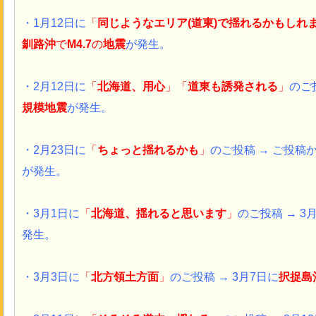
・1月12日に
「
同じようなエリア(道東)で揺れるかもしれ
釧路沖
で
M4.7
の
地震
が発生。
・2月12日に
「
北海道、用心
」「
道東も誘発される
」
のご投
規模地震
が発生。
・2月23日に
「
ちょっと揺れるかも
」
のご投稿 → ご投稿
が発生。
・3月1日に
「
北海道、揺れると思います
」
のご投稿 →
3
発生。
・3月3日に
「
北方領土方面
」
のご投稿 → 3月7日に
択捉島