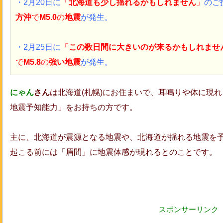
・2月20日に
「
北海道も少し揺れるかもしれません
」
のご
方沖
で
M5.0
の
地震
が発生。
・2月25日に
「
この数日間に大きいのが来るかもしれませ
で
M5.8
の
強い地震
が発生。
にゃん
さん
は北海道(札幌)にお住まいで、耳鳴りや体に現
地震予知能力」をお持ちの方です。
主に、北海道が震源となる地震や、北海道が揺れる地震を
起こる前には「眉間」に地震体感が現れるとのことです。
スポンサーリンク