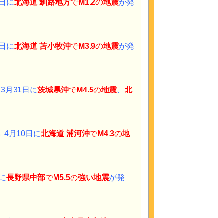
2日に
北海道 釧路地方
で
M1.2
の
地震
が発
9日に
北海道 苫小牧沖
で
M3.9
の
地震
が発
 3月31日に
茨城県沖
で
M4.5
の
地震
、
北
 4月10日に
北海道 浦河沖
で
M4.3
の
地
日に
長野県中部
で
M5.5
の
強い地震
が発