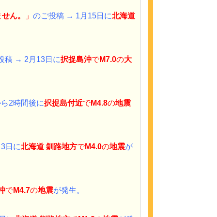
ません。
」
のご投稿 → 1月15日に
北海道
稿 → 2月13日に
択捉島
沖
で
M7.0
の
大
から2時間後に
択捉島付近
で
M4.8
の
地震
月3日に
北海道 釧路地方
で
M4.0
の
地震
が
沖
で
M4.7
の
地震
が発生。