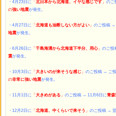
・4月23日に
「
北日本から北海道、イヤな感じです
」
のご投
の
強い地震
が発生。
・4月27日に
「
北海道も油断しない方がよい
」
のご投稿 →
地震
が発生。
・6月26日に
「
千島海溝から北海道下半分、用心
」
のご投稿
震
が発生。
・10月3日に
「
大きいのが来そうな感じ
」
のご投稿 → ご
の
非常に強い
地震
が発生。
・11月1日に
「
大きめがある
」
のご投稿 →
11月6日に
青森
・12月2日に
「
北海道、中くらいで来そう
」
のご投稿 → 