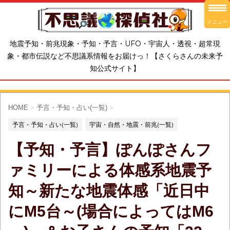
メニュー
地震予知・前兆現象・予知・予言・UFO・宇宙人・透視・超常現
象・都市伝説など不思議系情報をお届けっ！【さくらさんの未来予
知公式サイト】
HOME
>
予言・予知・占い(一覧)
>
予言・予知・占い(一覧)
宇宙・自然・地震・前兆(一覧)
【予知・予言】ぽんぽさんフ
ァミリーによる体感系地震予
知～新たな地震体感「近日中
にM5台～(場合によってはM6