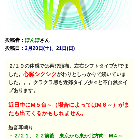
投稿者：
ぽんぽ
さん
投稿日：
2月20日(土)、21日(日)
２/１９の体感では再び頭痛、左右シフトタイプがでま
心臓シクシク
した。
がわりとしっかりで続いていま
した。。。クラクラ感も近郊タイプ少々と不自然タイ
プあります。
近日中にM５台～（場合によってはM６～）がま
たも出てくるかもしれません。
短音耳鳴り
・２/２１、２２前後 東京から東か北方向 M４～