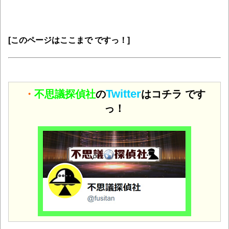
[このページはここまで ですっ！]
Twitter
・
不思議探偵社
の
はコチラ です
っ！