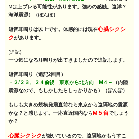
Mは上ブレる可能性があります。強めの感触。遠洋？
海洋震源）（ぽんぽ）
心臓シクシ
短音耳鳴りは以上です。体感的には現在
ク
があります。
(追記)
一つ気になる耳鳴りが出てきましたので追記します。
短音耳鳴り（追記2回目）
・２/２３、２４前後 東京から北方向 M４～
（内陸
震源なので、もしかしたらしっかりかも）（ぽんぽ）
もしも大きめ規模発震直前なら東京から遠隔地の震源
M５台
かな？と感じます。一応直近国内なら
でしょう
か？
心臓シクシク
が続いているので、遠隔地かもうすこ