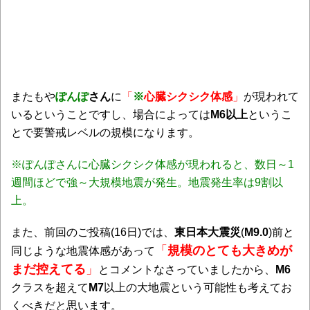
またもや
ぽんぽ
さん
に
「
※
心臓シクシク体感
」
が現われて
いるということですし、場合によっては
M6以上
というこ
とで要警戒レベルの規模になります。
※ぽんぽさんに心臓シクシク体感が現われると、数日～1
週間ほどで強～大規模地震が発生。地震発生率は9割以
上。
また、前回のご投稿(16日)では、
東日本大震災
(
M9.0
)前と
「
規模のとても大きめが
同じような地震体感があって
まだ控えてる
」
とコメントなさっていましたから、
M6
クラスを超えて
M7
以上の大地震という可能性も考えてお
くべきだと思います。