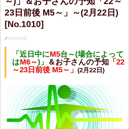
～)」＆お子さんの予知「22～
23日前後 M5～」～(2月22日)
[No.1010]
2021/02/22
「近日中に
M5
台～(場合によって
は
M6～
)」
＆お子さんの予知
「22
～23日前後 M5～」
(2月22日)