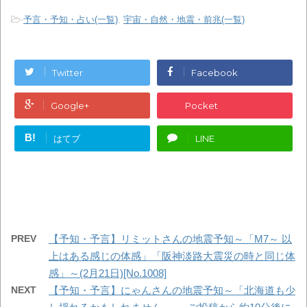
-
予言・予知・占い(一覧)
,
宇宙・自然・地震・前兆(一覧)
Twitter
Facebook
Google+
Pocket
B!
はてブ
LINE
PREV
【予知・予言】リミットさんの地震予知～「M7～ 以
上はある感じの体感」「阪神淡路大震災の時と同じ体
感」～(2月21日)[No.1008]
NEXT
【予知・予言】にゃんさんの地震予知～「北海道も少