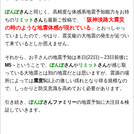
ぽんぽ
さん
と同じく、高精度な体感系地震予知能力をお持
「
阪神淡路大震災
ちの
リミット
さん
も最新ご投稿で、
の時のような地震体感が現れている
」
とおっしゃっ
ていましたので、やはり、震災級の大地震の発生が近づい
て来ているとしか思えません。
それから、お子さんの地震予知は本日(22日)～23日前後に
M5
～ということで、
ぽんぽ
さん
や
リミット
さん
が感じ取
っている大地震とは別の地震だとは思いますが、震源の場
所によっては
震度5
以上の激しい揺れとなり得る規模なの
で、しっかりと防災意識を高めておく必要があります。
引き続き、
ぽんぽ
さんファミリー
の地震予知に大注目＆検
証していきます。