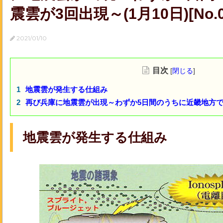
震雲が3回出現～(1月10日)[No.0
2021/01/10
目次
[
閉じる
]
地震雲が発生する仕組み
再び兵庫に地震雲が出現～わずか5日間のうちに近畿地方で地
地震雲
が発生する仕組み