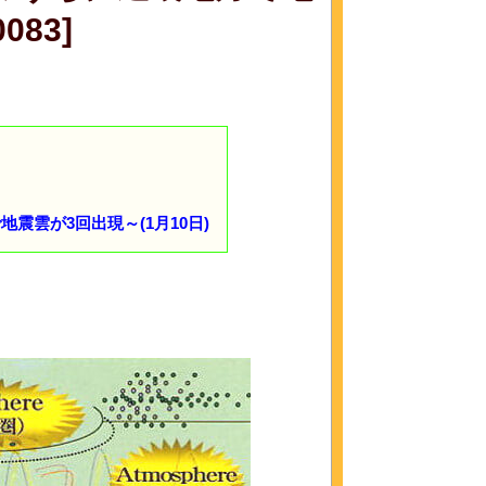
083]
震雲が3回出現～(1月10日)