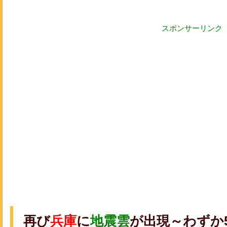
スポンサーリンク
再び
兵庫
に
地震雲
が出現～わずか