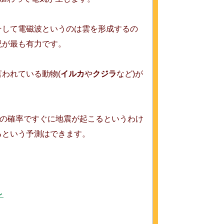
そして電磁波というのは雲を形成するの
説が最も有力です。
われている動物(
イルカ
や
クジラ
など)が
％の確率ですぐに地震が起こるというわけ
るという予測はできます。
～