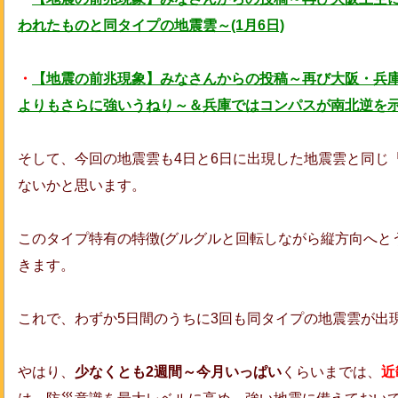
われたものと同タイプの地震雲～(1月6日)
・
【地震の前兆現象】みなさんからの投稿～再び大阪・兵庫
よりもさらに強いうねり～＆兵庫ではコンパスが南北逆を示す
そして、今回の地震雲も4日と6日に出現した地震雲と同じ
ないかと思います。
このタイプ特有の特徴(グルグルと回転しながら縦方向へと
きます。
これで、わずか5日間のうちに3回も同タイプの地震雲が出
やはり、
少なくとも2週間～今月いっぱい
くらいまでは、
近