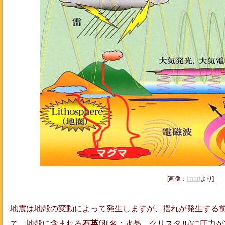
[画像：
imart
より]
地震は地殻の変動によって発生しますが、揺れが発生する
て、地殻に含まれる
石英
(別名：水晶、クリスタル)に圧力