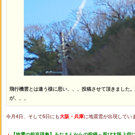
飛行機雲とは違う様に思い、、、投稿させて頂きました。
が、、、
今月4日、そして6日にも
大阪・兵庫
に地震雲が出現してい
・
【地震の前兆現象】みなさんからの投稿～再び大阪上空