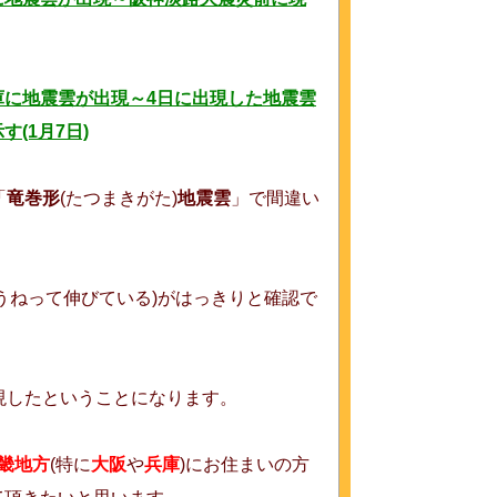
に地震雲が出現～4日に出現した地震雲
(1月7日)
「
竜巻形
(たつまきがた)
地震雲
」で間違い
うねって伸びている)がはっきりと確認で
現したということになります。
畿地方
(特に
大阪
や
兵庫
)にお住まいの方