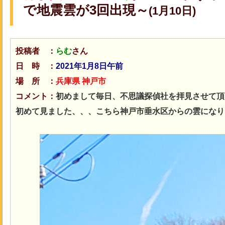
で地震雲が3回出現～
(1月10日)
投稿者 ：
らむ
さん
日 時 ：
2021年1月8
日午前
場 所 ：
兵庫県 神戸市
コメント：
初めまして毎日、不思議探偵社を拝見させて頂
初めて見ました、、、こちら神戸市垂水区からの雲になり