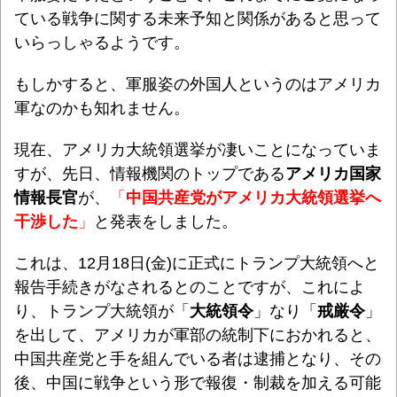
ている戦争に関する未来予知と関係があると思って
いらっしゃるようです。
もしかすると、軍服姿の外国人というのはアメリカ
軍なのかも知れません。
現在、アメリカ大統領選挙が凄いことになっていま
すが、先日、情報機関のトップである
アメリカ国家
情報長官
が、
「
中国共産党がアメリカ大統領選挙へ
干渉した
」
と発表をしました。
これは、12月18日(金)に正式にトランプ大統領へと
報告手続きがなされるとのことですが、これによ
り、トランプ大統領が「
大統領令
」なり「
戒厳令
」
を出して、アメリカが軍部の統制下におかれると、
中国共産党と手を組んでいる者は逮捕となり、その
後、中国に戦争という形で報復・制裁を加える可能