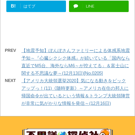
B!
はてブ
LINE
PREV
【地震予知】ぽんぽさんファミリーによる体感系地震
予知～『心臓シクシク体感』が続いている「国内なら
直近でM5台、海外ならM6～が控えてる」＆富士山に
関する不思議な夢～(12月13日)[No.0205]
NEXT
【アメリカ大統領選挙2020】気になる動きをピック
アップっ！(11)《随時更新》～アメリカ在住の邦人に
帰国命令が出ているという情報＆トランプ大統領陣営
が非常に気がかりな情報を発信～(12月16日)