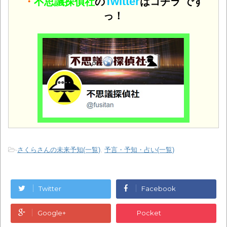
Twitter
・
不思議探偵社
の
はコチラ です
っ！
-
さくらさんの未来予知(一覧)
,
予言・予知・占い(一覧)
Twitter
Facebook
Google+
Pocket