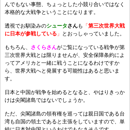
んでもない事態、ちょっとした小競り合いではなく
本格的な大戦争ということになります。
透視でお馴染みの
シュータ
さん
も
「
第三次世界大戦
に日本が参戦している
」
とおっしゃっていました。
もちろん、
さくらさん
がご覧になっている戦争が第
三次世界大戦とは限りませんが、安全保障条約によ
ってアメリカと一緒に戦うことになるわけですか
ら、世界大戦へと発展する可能性はあると思いま
す。
日本と中国が戦争を始めるとなると、やはりきっか
けは尖閣諸島ではないでしょうか。
ただ、尖閣諸島の領有権を巡っては親日国である台
湾も自国の領土であると主張をしていますので、単
純に日本対中国というわけでもなさそうです。