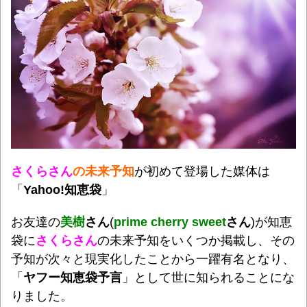
さくらさん
の未来予知
が初めて登場した媒体は
「
Yahoo!知恵袋
」
お友達の
美樹
さん
(
prime cherry sweet
さん
)が知恵
袋に
さくらさん
の未来予知をいくつか掲載し、その
予知が次々と現実化したことから一躍有名となり、
「
ヤフー知恵袋予言
」として世に知られることにな
りました。