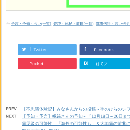
-
予言・予知・占い(一覧)
,
奇跡・神秘・前世(一覧)
,
都市伝説・言い伝え(
Twitter
Facebook
B!
Pocket
はてブ
PREV
【不思議体験記】みなさんからの投稿～手のひらのシワ～(10月
NEXT
【予知・予言】幌筵さんの予知～「10月18日～26日まで
震災級の可能性」「海外の可能性も」＆大地震の前兆に