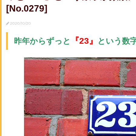
[No.0279]
2020/10/20
『23』
昨年からずっと
という数