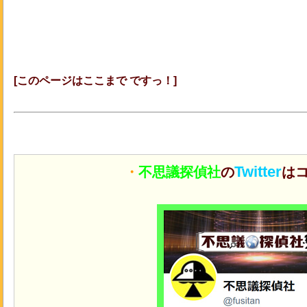
[このページはここまで ですっ！]
Twitter
・
不思議探偵社
の
はコ