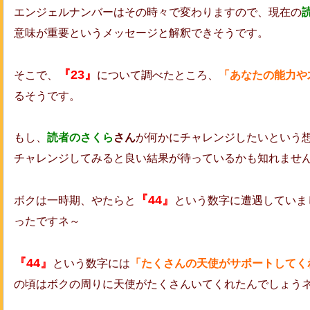
エンジェルナンバーはその時々で変わりますので、現在の
意味が重要というメッセージと解釈できそうです。
『23』
そこで、
について調べたところ、
「あなたの能力や
るそうです。
もし、
読者のさくら
さん
が何かにチャレンジしたいという
チャレンジしてみると良い結果が待っているかも知れませ
『44』
ボクは一時期、やたらと
という数字に遭遇していまし
ったですネ～
『44』
という数字には
「たくさんの天使がサポートしてく
の頃はボクの周りに天使がたくさんいてくれたんでしょうネ