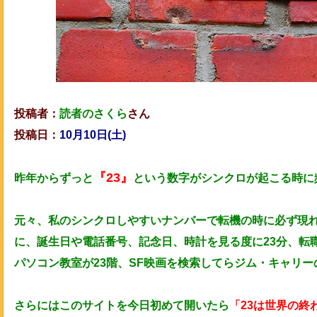
投稿者：
読者のさくら
さん
投稿日：
10月10日(土)
『23』
昨年からずっと
という数字がシンクロが起こる時に
元々、私のシンクロしやすいナンバーで転機の時に必ず現
に、誕生日や電話番号、記念日、時計を見る度に23分、転
パソコン教室が23階、SF映画を検索してらジム・キャリー
さらにはこのサイトを今日初めて開いたら
「23は世界の終