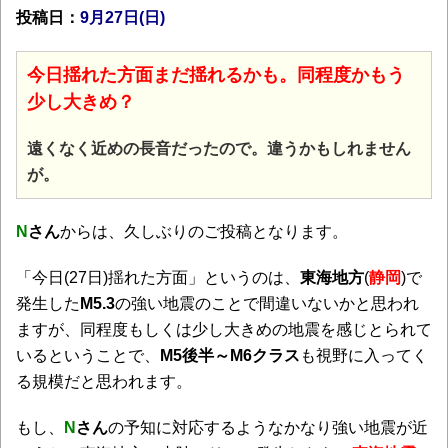
投稿日：
9月27日(日
)
今日揺れた方面まだ揺れるかも。同程度かもう
少し大きめ
？
遠くなく近めの長音だったので。違うかもしれません
が。
N
さん
からは、久しぶりのご投稿となります。
「今日(27日)揺れた方面」というのは、
東海地方
(
静岡
)で
発生した
M5.3
の強い地震のことで間違いないかと思われ
ますが、同程度もしくは少し大きめの地震を感じとられて
いるということで、
M5後半～M6クラス
も視野に入ってく
る規模だと思われます。
もし、
N
さん
の予知に対応するようなかなり強い地震が近