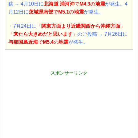
稿 → 4月10日に
北海道 浦河沖
で
M4.3
の
地震
が発生。
4
月12日に
茨城県南部
で
M5.1
の
地震
が発生。
・7月24日に
「
関東方面より近畿関西から沖縄方面
」
「
来たら大きめだと思います
」
のご投稿 → 7月26日に
与那国島近海
で
M5.4
の
地震
が発生。
スポンサーリンク