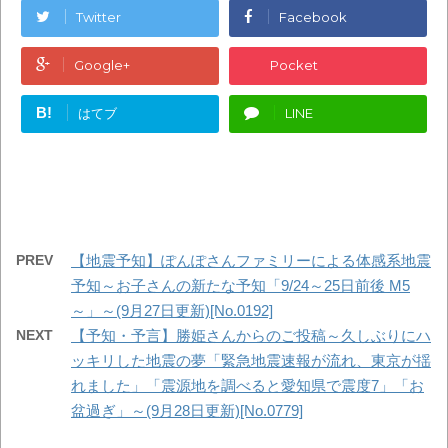
Twitter
Facebook
Google+
Pocket
B!
はてブ
LINE
PREV
【地震予知】ぽんぽさんファミリーによる体感系地震
予知～お子さんの新たな予知「9/24～25日前後 M5
～」～(9月27日更新)[No.0192]
NEXT
【予知・予言】勝姫さんからのご投稿～久しぶりにハ
ッキリした地震の夢「緊急地震速報が流れ、東京が揺
れました」「震源地を調べると愛知県で震度7」「お
盆過ぎ」～(9月28日更新)[No.0779]