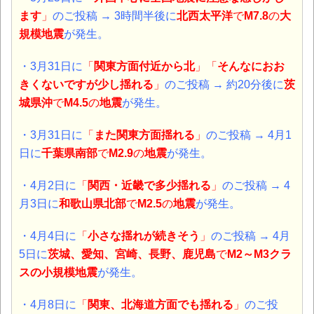
ます
」
のご投稿 → 3時間半後に
北西太平洋
で
M7.8
の
大
規模地震
が発生。
・3月31日に
「
関東方面付近から北
」「
そんなにおお
きくないですが少し揺れる
」
のご投稿 → 約20分後に
茨
城県沖
で
M4.5
の
地震
が発生。
・3月31日に
「
また関東方面揺れる
」
のご投稿 → 4月1
日に
千葉県南部
で
M2.9
の
地震
が発生。
・4月2日に
「
関西・近畿で多少揺れる
」
のご投稿 → 4
月3日に
和歌山県北部
で
M2.5
の
地震
が発生。
・4月4日に
「
小さな揺れが続きそう
」
のご投稿 → 4月
5日に
茨城、愛知、宮崎、長野、
鹿児島
で
M2～M3クラ
スの小規模
地震
が発生。
・4月8日に
「
関東、北海道方面でも揺れる
」
のご投