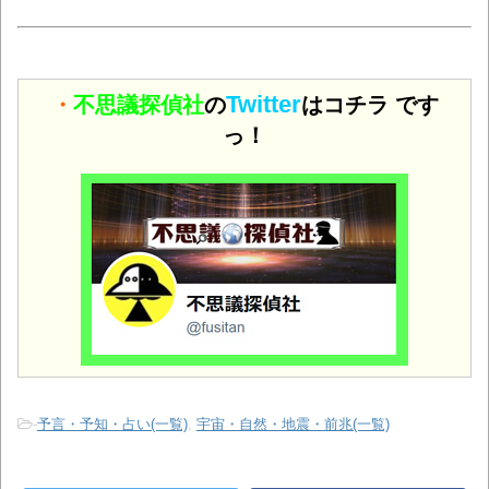
Twitter
・
不思議探偵社
の
はコチラ です
っ！
-
予言・予知・占い(一覧)
,
宇宙・自然・地震・前兆(一覧)