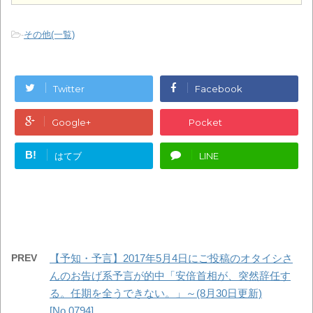
-
その他(一覧)
Twitter
Facebook
Google+
Pocket
B!
はてブ
LINE
PREV
【予知・予言】2017年5月4日にご投稿のオタイシさ
んのお告げ系予言が的中「安倍首相が、突然辞任す
る。任期を全うできない。」～(8月30日更新)
[No.0794]