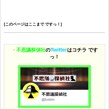
[このページはここまで ですっ！]
Twitter
・
不思議探偵社
の
はコチラ です
っ！