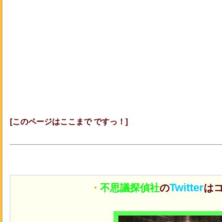
[このページはここまで ですっ！]
Twitter
・
不思議探偵社
の
はコ