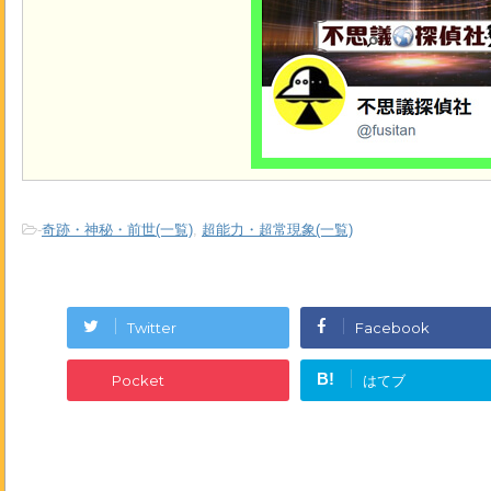
-
奇跡・神秘・前世(一覧)
,
超能力・超常現象(一覧)
Twitter
Facebook
B!
Pocket
はてブ