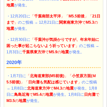
地震
が発生。
・12月20日に
「
千葉南部太平洋
」「
M5.5前後
」「
21日
まで
」
のご投稿 → 12月21日に
関東南東方沖
で
M5.3
の
地震
が発生。
・12月30日に
「
千葉沖が気掛かりですが、年末年始に
困った事が起こらないよう祈っています
」
のご投稿 →
1月3日に
千葉県東方沖
で
M5.9
の
地震
が発生。
2020年
・1月7日に
「
北海道東部(M5前後)
」「
小笠原方面(Ｍ
5.5前後)
」「
日向灘も気配は感じています
」
のご投稿
→ 1月8日に
北海道東方沖
で
M4.3
の
地震
が発生。
1月8
日に
鳥島近海
で
M5.4
の
地震
が発生。1月8日に
日向灘
で
M3.5
の
地震
が発生。