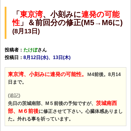
「
東京湾
、小刻みに
連発の可能
性
」
＆前回分
の修正(M5→M6に)
(8月13日)
投稿者：
たけぼ
さん
投稿日：
8月12日(水
)、13日(木)
東京湾、小刻みに連発の可能性。
Ｍ4前後。8月14
日まで。
(追記)
茨城南西
先日の茨城南部、M５前後の予知ですが、
部、M６前後
に修正させて下さい。心臓体感ありまし
た。外れる事を祈っています。