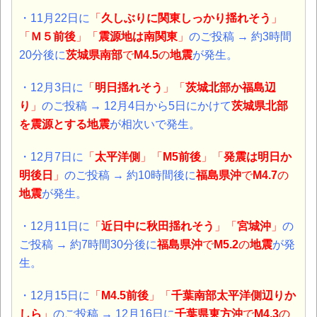
・11月22日に
「
久しぶりに関東しっかり揺れそう
」
「
Ｍ５前後
」「
震源地は
南関東
」
のご投稿 → 約3時間
20分後に
茨城県南部
で
M4.5
の
地震
が発生。
・12月3日に
「
明日
揺れそう
」「
茨城北部か福島辺
り
」
のご投稿 → 12月4日から5日
にかけて
茨城県北部
を震源とする地震
が相次いで発生。
・12月7日に
「
太平洋側
」「
M5前後
」「
発震は明日か
明後日
」
のご投稿 → 約10時間後に
福島県沖
で
M4.7
の
地震
が発生。
・12月11日に
「
近日中に秋田揺れそう
」「
宮城沖
」
の
ご投稿 → 約7時間30分後に
福島県沖
で
M5.2
の
地震
が発
生。
・12月15日に
「
M4.5前後
」「
千葉南部太平洋側辺りか
しら
」
のご投稿 →
12月16日に
千葉県東方沖
で
M4.3
の