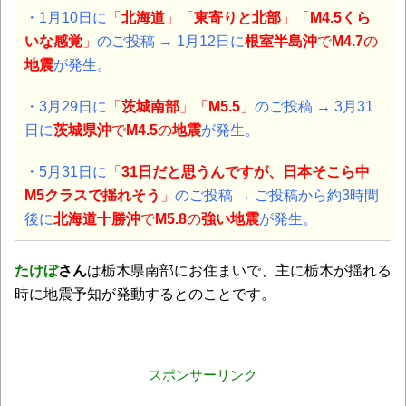
・1月10日に
「
北海道
」「
東寄りと北部
」「
M4.5くら
いな感覚
」
のご投稿 → 1月12日に
根室半島沖
で
M4.7
の
地震
が発生。
・3月29日に
「
茨城南部
」「
M5.5
」
のご投稿 → 3月31
日に
茨城県
沖
で
M4.5
の
地震
が発生。
・5月31日に
「
31日だと思うんですが、日本そこら中
M5クラスで揺れそう
」
のご投稿 → ご投稿から約3時間
後に
北海道十勝沖
で
M5.8
の
強い
地震
が発生。
たけぼ
さん
は栃木県南部にお住まいで、主に栃木が揺れる
時に地震予知が発動するとのことです。
スポンサーリンク