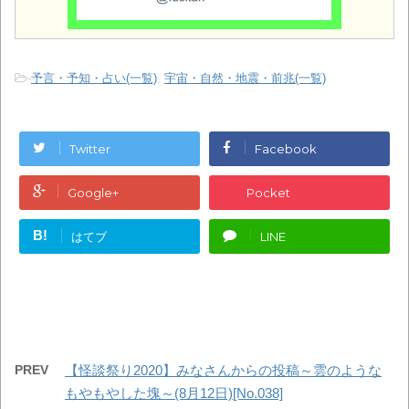
-
予言・予知・占い(一覧)
,
宇宙・自然・地震・前兆(一覧)
Twitter
Facebook
Google+
Pocket
B!
はてブ
LINE
PREV
【怪談祭り2020】みなさんからの投稿～雲のような
もやもやした塊～(8月12日)[No.038]