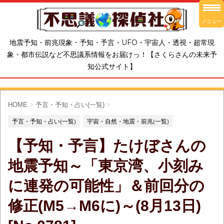
メニュー
地震予知・前兆現象・予知・予言・UFO・宇宙人・透視・超常現
象・都市伝説など不思議系情報をお届けっ！【さくらさんの未来予
知公式サイト】
HOME
>
予言・予知・占い(一覧)
>
予言・予知・占い(一覧)
宇宙・自然・地震・前兆(一覧)
【予知・予言】たけぼさんの
地震予知～「東京湾、小刻み
に連発の可能性」＆前回分の
修正(M5→M6に)～(8月13日)