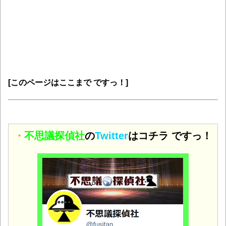
[このページはここまで ですっ！]
・
不思議探偵社
の
Twitter
はコチラ ですっ！