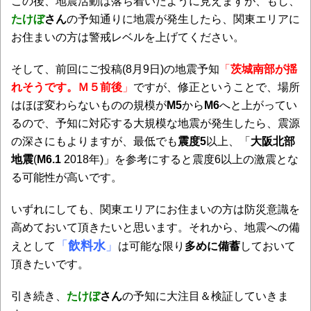
この後、地震活動は落ち着いたように見えますが、もし、
たけぼ
さん
の予知通りに地震が発生したら、関東エリアに
お住まいの方は警戒レベルを上げてください。
そして、前回にご投稿(8月9日)の地震予知
「
茨城南部が揺
れそうです。Ｍ５前後
」
ですが、修正ということで、場所
はほぼ変わらないものの規模が
M5
から
M6
へと上がってい
るので、予知に対応する大規模な地震が発生したら、震源
の深さにもよりますが、最低でも
震度5
以上、「
大阪北部
地震
(
M6.1
2018年)」を参考にすると震度6以上の激震とな
る可能性が高いです。
いずれにしても、関東エリアにお住まいの方は防災意識を
高めておいて頂きたいと思います。それから、地震への備
「
飲料水
」
えとして
は可能な限り
多めに備蓄
しておいて
頂きたいです。
引き続き、
たけぼ
さん
の予知に大注目＆検証していきま