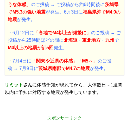
うな体感
」
のご投稿 → ご投稿から約6時間後に
茨城県
で
M5.3
の
強い地震
が発生。6月3日に
福島県沖
で
M4.9
の
地震
が発生。
・6月12日
に
「
各地でM4以上が頻繁に
」
のご投稿 → ご
投稿から25時間ほどの間に
北海道
・
東北地方
・
九州
で
M4以上
の
地震
が
計5回
発生。
・7月4日
に
「
関東や近県の体感
」
「
M5～
」
のご投
稿 → 7
月9日に
茨城県南部
で
M4.7
の
地震
が発生。
リミット
さん
に体感予知が現れてから、大体数日～1週間
以内に予知に対応する地震が発生しています。
スポンサーリンク