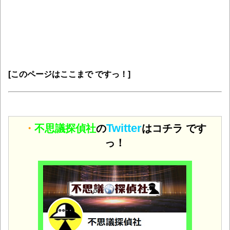
[このページはここまで ですっ！]
Twitter
・
不思議探偵社
の
はコチラ です
っ！