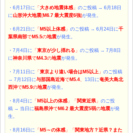
・6月17日に
「
大きめ地震体感
」
のご投稿 → 6月18日
に
山形沖大地震
(
M6.7 最大震度6強
)
が発生。
・6月21日に
「
M5以上体感
」
のご投稿 → 6月24日に
千
葉県南部
で
M5.5
の
地震
が発生。
・7月4日に
「
東京が少し揺れる
」
のご投稿 → 7月8日
に
神奈川県
で
M4.3
の
地震
が発生。
・7月11日に
「
東京より遠い場合はM5以上
」
のご投稿
→ 7月12日に
与那国島近海
で
M5.4
、
13日に
奄美大島北
西沖
で
M5.9
の
地震
が発生。
・8月4日に
「
M5以上の体感
」「
関東近県
」
のご投
稿 → 当日に
福島県沖
で
M6.2 最大震度5弱
の
地震
が発
生。
・8月16日に
「
M5～の体感
」
「
関東地方？近県？また