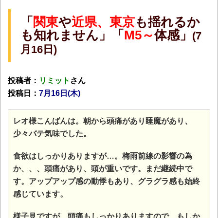
「
関東
や
近県、東京
も揺れるか
も知れません」「
M5～
体感」
(7
月16日)
投稿者：
リミット
さん
投稿日：
7月16日(木
)
レオ様こんばんは。朝から頭痛があり睡魔があり、
少々バテ気味でした。
食欲はしっかりありますが…。梅雨前線の影響の為
か、、、頭痛があり、頭が重いです。まだ継続中で
す。
アップアップ感の動悸もあり、グラグラ感も始終
感じています。
様子見ですが…頭痛もしっかりありますので、もしか