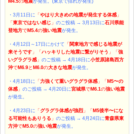
M4.5
の
地震
が発生。
(東京で揺れが発生)
・3月11日
に
「
やはり大きめの地震が発生する体感
」
「
東京ではない感
じ
」
のご投稿 → 3月13日に
石川県能
登地方
で
M5.4
の
強い地震
が発生。
・4月12日～17日
にかけて
「
関東地方で感じる地震が
来そうです
」「
ハッキリした地震に繋がりそう
」「
強
い
グラグラ感
」
のご投稿 → 4月18日に
小笠原諸島西方
沖
で
M6.9
と
M6.0
の
大きな
地震
が発生。
・4月18日
に
「
力強くて重いグラグラ体感
」「
M5〜の
体感
」
のご投稿 → 4月20日に
宮城県
で
M6.1
の
強い地震
が発生。
・4月23日
に
「
グラグラ体感が強烈
」「
M5後半〜にな
る可能性もありうる
」
のご投稿 → 4月24日に
青森県東
方沖
で
M5.0
の
強い地震
が発生。