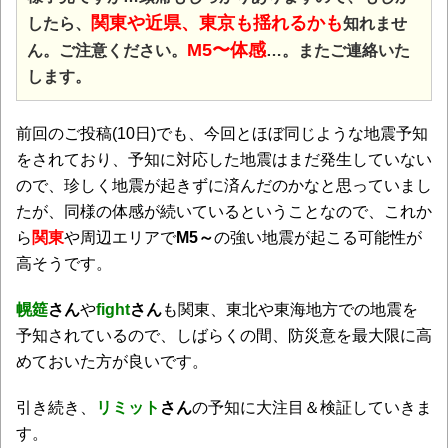
関東や近県、東京も揺れるかも
したら、
知れませ
M5〜体感
ん。ご注意ください。
…。またご連絡いた
します。
前回のご投稿(10日)でも、今回とほぼ同じような地震予知
をされており、予知に対応した地震はまだ発生していない
ので、珍しく地震が起きずに済んだのかなと思っていまし
たが、同様の体感が続いているということなので、これか
ら
関東
や周辺エリアで
M5～
の強い地震が起こる可能性が
高そうです。
幌筵
さん
や
fight
さん
も関東、東北や東海地方での地震を
予知されているので、しばらくの間、防災意を最大限に高
めておいた方が良いです。
引き続き、
リミット
さん
の予知に大注目＆検証していきま
す。