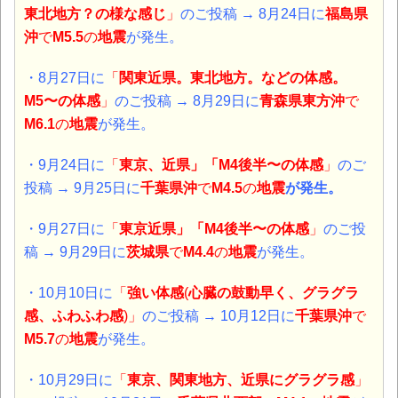
東北地方？の様な感じ
」
のご投稿 → 8月24日に
福島県
沖
で
M5.5
の
地震
が発生。
・8月27日に
「
関東近県。東北地方。などの体感。
M5〜の体感
」
のご投稿 → 8月29日に
青森県東方沖
で
M6.1
の
地震
が発生。
・9月24日に
「
東京、近県」「M4後半〜の体感
」
のご
投稿 → 9月25日に
千葉県
沖
で
M4.5
の
地震
が発生。
・9月27日に
「
東京近県」「M4後半〜の体感
」
のご投
稿 → 9月29日に
茨城県
で
M4.4
の
地震
が発生。
・10月10日に
「
強い体感
(
心臓の鼓動早く、
グラグラ
感、
ふわふわ感
)」
のご投稿 → 10月12日に
千葉県沖
で
M5.7
の
地震
が発生。
・10月29日に
「
東京、関東地方、近県にグラグラ感
」