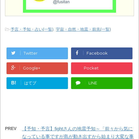
-
予言・予知・占い(一覧)
,
宇宙・自然・地震・前兆(一覧)
Twitter
Facebook
Google+
Pocket
B!
はてブ
LINE
PREV
【予知・予言】fightさんの地震予知～「前々から気に
なっている事ですが島が動き出すから始まり大変な事