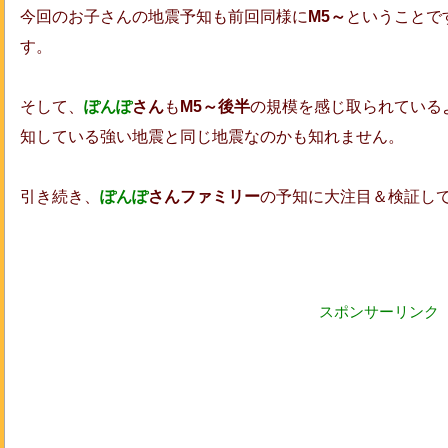
今回のお子さんの地震予知も前回同様に
M5～
ということで
す。
そして、
ぽんぽ
さん
も
M5～後半
の規模を感じ取られている
知している強い地震と同じ地震なのかも知れません。
引き続き、
ぽんぽ
さんファミリー
の予知に大注目＆検証し
スポンサーリンク