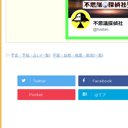
-
予言・予知・占い(一覧)
,
宇宙・自然・地震・前兆(一覧)
Twitter
Facebook
B!
Pocket
はてブ