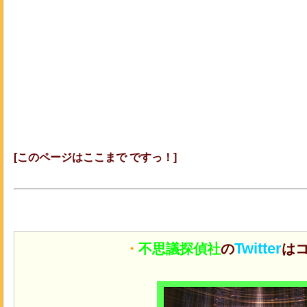
[このページはここまで ですっ！]
Twitter
・
不思議探偵社
の
はコ