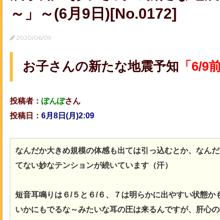
～」～(6月9日)[No.0172]
2020/06/09
お子さんの新たな地震予知
「6/9
投稿者：
ぽんぽ
さん
投稿日：
6月8日(月)2:09
なんだか大きめ規模の体感も出ては引っ込むとか、なんだ
てない妙なテンションが続いています（汗）
短音耳鳴りは６/５と６/６、７は明らかに出やすい状態
いかにもでるな～みたいな耳の圧は来るんですが、肝心の