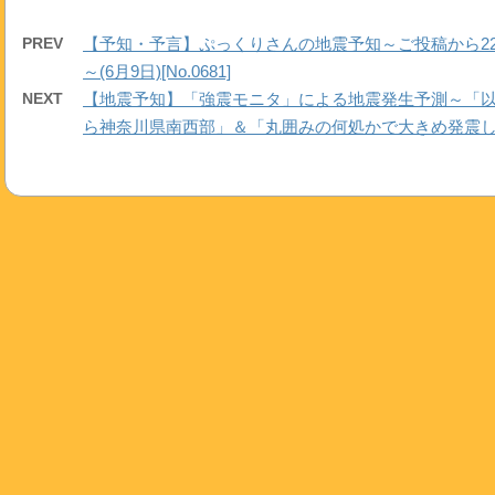
PREV
【予知・予言】ぷっくりさんの地震予知～ご投稿から2
～(6月9日)[No.0681]
NEXT
【地震予知】「強震モニタ」による地震発生予測～「
ら神奈川県南西部」＆「丸囲みの何処かで大きめ発震しそうです