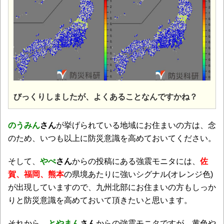
びっくりしましたが、よくあることなんですかね？
のうみん
さん
が挙げられている地域にお住まいの方は、念
のため、いつも以上に防災意識を高めておいてください。
そして、
やぺ
さん
からの投稿にある強震モニタには、
佐
賀、
福岡、
熊本
の県境あたりに強いシグナル(オレンジ色)
が出現していますので、九州北部にお住まいの方もしっか
りと防災意識を高めておいて頂きたいと思います。
それから、
とやまん
さん
からの強震モニタですが、黄色や