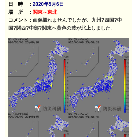
日 時 ：
2020年5月6日
場 所 ：
関東～東北
コメント：
画像撮れませんでしたが、九州?四国?中
国?関西?中部?関東へ黄色の波が北上しました。