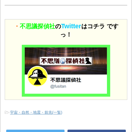
Twitter
・
不思議探偵社
の
はコチラ です
っ！
-
宇宙・自然・地震・前兆(一覧)