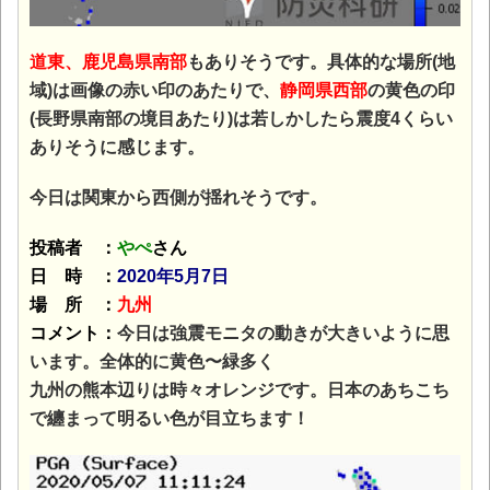
道東、鹿児島県南部
もありそうです。具体的な場所(地
域)は画像の赤い印のあたりで、
静岡県西部
の黄色の印
(長野県南部の境目あたり)は若しかしたら震度4くらい
ありそうに感じます。
今日は関東から西側が揺れそうです。
投稿者 ：
やぺ
さん
日 時 ：
2020年5月7日
場 所 ：
九州
コメント：
今日は強震モニタの動きが大きいように思
います。全体的に黄色〜緑多く
九州の熊本辺りは時々オレンジです。日本のあちこち
で纏まって明るい色が目立ちます！