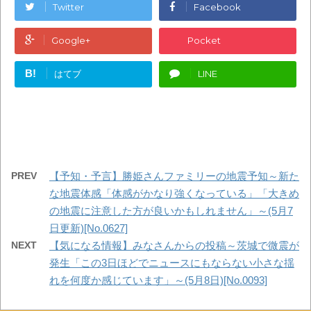
Twitter
Facebook
Google+
Pocket
B!
はてブ
LINE
PREV
【予知・予言】勝姫さんファミリーの地震予知～新た
な地震体感「体感がかなり強くなっている」「大きめ
の地震に注意した方が良いかもしれません」～(5月7
日更新)[No.0627]
NEXT
【気になる情報】みなさんからの投稿～茨城で微震が
発生「この3日ほどでニュースにもならない小さな揺
れを何度か感じています」～(5月8日)[No.0093]