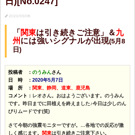
日)[No.0247]
2020/05/08
「
関東
は引き続きご注意」＆
九
州
には強いシグナルが出現
(5月8
日)
投稿者 ：
のうみん
さん
日 時 ：
2020年5月7日
場 所 ：
関東、
静岡、
道東、鹿児島
コメント：
レオさん。おはようございます。のうみん
です。昨日までに田植えを終えました♪今日は少しのん
びりムードです(笑)
さて今朝の強震モニターですが。…各地での反応が激
しく感じます。
関東
は引き続きご注意下さい。