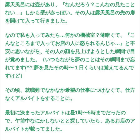
露天風呂には壺があり、『なんだろう？こんなの見たこと
ない…』しかも壁が赤っぽい。その人は露天風呂の先の扉
を開けて入って行きました。
なので私も入ってみたら…何かの機械室？薄暗くて、『こ
んなところまで入ってお店の人に怒られるんじゃ…』と不
安に思いながら、その人の顔を見上げようとした瞬間で目
が覚めました。
（いつもながら夢のことはその瞬間まで忘
れてます(^^;夢を見たその時〜１日くらいは覚えてるんで
すけど）
その頃、
就職難でなかなか希望の仕事につけなくて、仕方
なくアルバイトをすることに。
最初に決まったアルバイトは昼1時〜5時までだったの
で、午前中なにかしないとと探していたら、あるお店のア
ルバイトが載ってました。