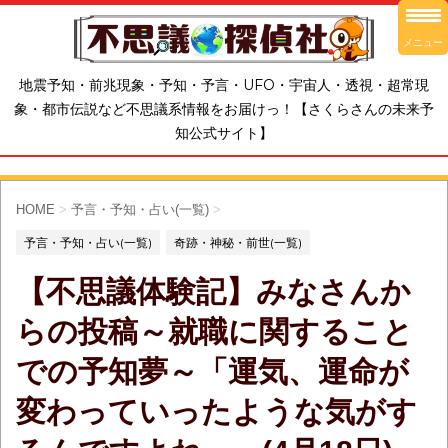
メニュー
地震予知・前兆現象・予知・予言・UFO・宇宙人・透視・超常現
象・都市伝説など不思議系情報をお届けっ！【さくらさんの未来予
知公式サイト】
HOME
>
予言・予知・占い(一覧)
>
予言・予知・占い(一覧)
奇跡・神秘・前世(一覧)
【不思議体験記】みなさんか
らの投稿～就職に関すること
での予知夢～「運気、運命が
変わっていったような気がす