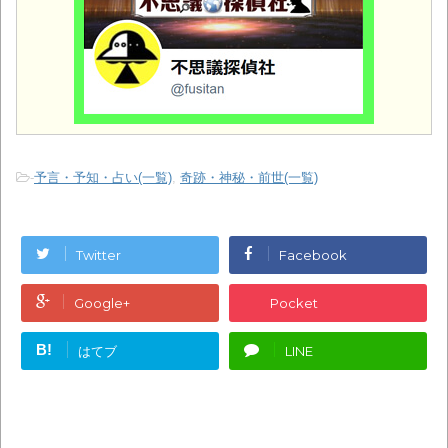
-
予言・予知・占い(一覧)
,
奇跡・神秘・前世(一覧)
Twitter
Facebook
Google+
Pocket
B!
はてブ
LINE