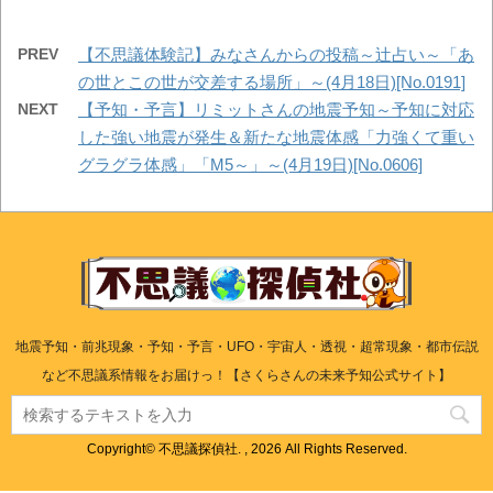
PREV
【不思議体験記】みなさんからの投稿～辻占い～「あ
の世とこの世が交差する場所」～(4月18日)[No.0191]
NEXT
【予知・予言】リミットさんの地震予知～予知に対応
した強い地震が発生＆新たな地震体感「力強くて重い
グラグラ体感」「M5～」～(4月19日)[No.0606]
地震予知・前兆現象・予知・予言・UFO・宇宙人・透視・超常現象・都市伝説
など不思議系情報をお届けっ！【さくらさんの未来予知公式サイト】
Copyright© 不思議探偵社. , 2026 All Rights Reserved.