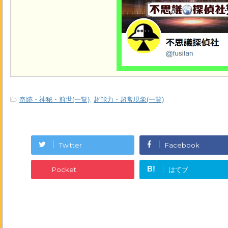
-
奇跡・神秘・前世(一覧)
,
超能力・超常現象(一覧)
Twitter
Facebook
B!
Pocket
はてブ