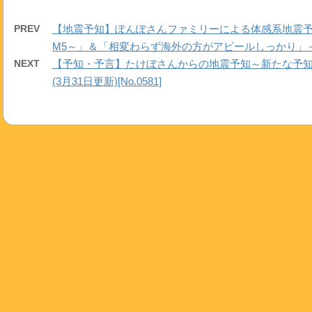
PREV
【地震予知】ぽんぽさんファミリーによる体感系地震予知
M5～」＆「相変わらず海外の方がアピールしっかり」～(3月3
NEXT
【予知・予言】たけぼさんからの地震予知～新たな予知「茨城
(3月31日更新)[No.0581]