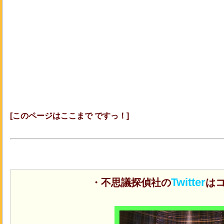
[このページはここまで ですっ！]
Twitter
・不思議探偵社の
はコ