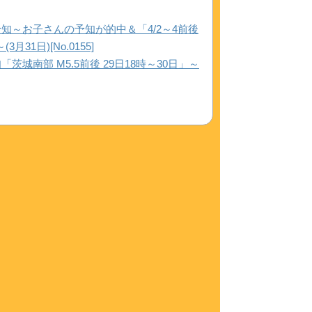
～お子さんの予知が的中＆「4/2～4前後
1日)[No.0155]
南部 M5.5前後 29日18時～30日」～