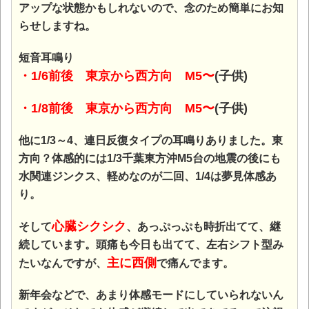
アップな状態かもしれないので、念のため簡単にお知
らせしますね。
短音耳鳴り
・1/6前後 東京から西方向 M5〜
(
子供)
・1/8前後 東京から西方向 M5〜
(子供)
他に1/3～4、連日反復タイプの耳鳴りありました。東
方向？体感的には1/3千葉東方沖M5台の地震の後にも
水関連ジンクス、軽めなのが二回、1/4は夢見体感あ
り。
心臓シクシク
そして
、あっぷっぷも時折出てて、継
続しています。頭痛も今日も出てて、左右シフト型み
主に西側
たいなんですが、
で痛んでます。
新年会などで、あまり体感モードにしていられないん