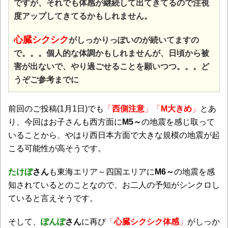
ですが、それでも体感が継続して出てきてるので注視
度アップしてきてるかもしれません。
心臓シクシク
がしっかりっぽいのが続いてますの
で。。。個人的な体調かもしれませんが、日頃から被
害が出ないで、やり過ごせることを願いつつ。。。ど
うぞご参考までに
前回のご投稿(1月1日)でも
「
西側注意
」「
M大きめ
」
とあ
り、今回はお子さんも西方面に
M5～
の地震を感じ取って
いることから、やはり西日本方面で大きな規模の地震が起
こる可能性が高そうです。
たけぼ
さん
も東海エリア～四国エリアに
M6～
の地震を感
知されているとのことなので、お二人の予知がシンクロし
ていると言えそうです。
そして、
ぽんぽ
さん
に再び
「
心臓シクシク体感
」
がしっか