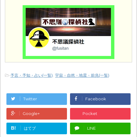
-
予言・予知・占い(一覧)
,
宇宙・自然・地震・前兆(一覧)
Twitter
Facebook
Google+
Pocket
B!
はてブ
LINE