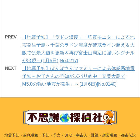
PREV
【地震予知】「ラドン濃度」「強震モニタ」による地
震発生予測～千葉のラドン濃度が警戒ライン超え＆大
阪では最大値を更新＆再び富士山周辺に強いシグナル
が出現～(1月5日)[No.0217]
NEXT
【地震予知】ぽんぽさんファミリーによる体感系地震
予知～お子さんの予知がズバリ的中「奄美大島で
M5.0の強い地震が発生」～(1月6日)[No.0140]
地震予知・前兆現象・予知・予言・UFO・宇宙人・透視・超常現象・都市伝説