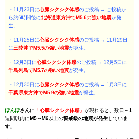
・11月23
日に
心臓シクシク体感
のご投稿 → ご投稿か
ら約6時間後に
北海道東方沖
で
M5.6
の
強い地震
が発
生。
・11月25
日に
心臓シクシク体感
のご投稿 →
11月29日
に
三陸沖
で
M5.5
の
強い地震
が発生。
・12月3
日に
心臓シクシク体感
のご投稿 → 12月5日に
千島列島
で
M5.7
の
強い地震
が発生。
・12月30
日に
心臓シクシク体感
のご投稿 → 1月3日に
千葉県東方沖
で
M5.9
の
強い地震
が発生。
ぽんぽ
さん
に
「
心臓シクシク体感
」
が現れると、数日～1
週間以内に
M5～M6
以上の
警戒級の地震が発生
していま
す。