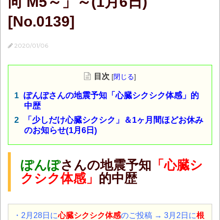
向 M5～」～(1月6日)
[No.0139]
2020/01/06
目次
[
閉じる
]
ぽんぽさんの地震予知「心臓シクシク体感」的
中歴
「少しだけ心臓シクシク」＆1ヶ月間ほどお休み
のお知らせ(1月6日)
ぽんぽ
さんの地震予知
「心臓シ
クシク体感」
的中歴
・2月28日に
心臓シクシク体感
のご投稿 → 3月2日に
根