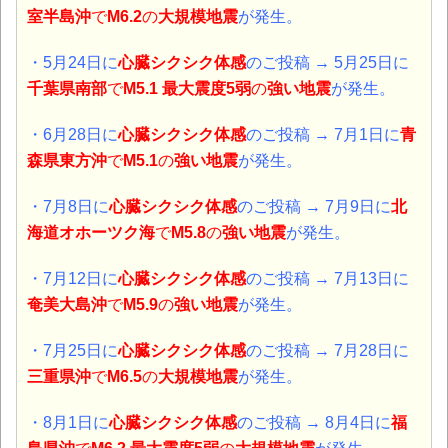
室半島沖
で
M6.2
の
大規模地震
が発生。
・5月24日に
心臓シクシク体感
のご投稿 → 5月25日に
千葉県南部
で
M5.1 最大震度5弱
の
強い地震
が発生。
・6月28日に
心臓シクシク体感
のご投稿 → 7月1日に
青
森県東方沖
で
M5.1
の
強い地震
が発生。
・7月8日に
心臓シクシク体感
のご投稿 → 7月9日に
北
海道オホーツク海
で
M5.8
の
強い地震
が発生。
・7月12日に
心臓シクシク体感
のご投稿 → 7月13日に
奄美大島沖
で
M5.9
の
強い地震
が発生。
・7月25日に
心臓シクシク体感
のご投稿 → 7月28日に
三重県沖
で
M6.5
の
大規模地震
が発生。
・8月1日に
心臓シクシク体感
のご投稿 → 8月4日に
福