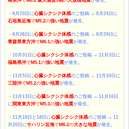
島県沖
で
M6.2 最大震度5弱
の
大規模地震
が発生。
・8月23日に
心臓シクシク体感
のご投稿 → 8月24日に
石垣島近海
で
M5.2
の
強い地震
が発生。
・8月26日に
心臓シクシク体感
のご投稿 → 8月29日に
青森県東方沖
で
M6.1
の
強い地震
が発生。
・10月31日に
心臓シクシク体感
のご投稿 → 11月3日に
福島県沖
で
M5.1
の
強い地震
が発生。
・11月5日に
心臓シクシク体感
のご投稿 → 11月10日に
三陸沖
で
M5.2
の
強い地震
が発生。
・11月13
日に
心臓シクシク体感
のご投稿 → 11月16日
に
関東東方沖
で
M5.3
の
強い地震
が発生。
・11月16
日と18日に
心臓シクシク体感
のご投稿 → 11
月20日に
サハリン近海
で
M6.2
の
大きな地震
が発生。