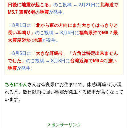
日後に地震が起こる
」
のご投稿 → 2月21日に
北海道
で
M5.7
震度6弱
の
地震
が発生。
・8月1日に
「
北から東の方向にまた大きくはっきりと
長い耳鳴り
」
のご投稿 → 8月4日に
福島県沖
で
M6.2 最
大震度5弱
の
地震
が発生。
・8月5日に
「
大きな耳鳴り
」「
方角は特定出来ません
でした
」
のご投稿 →
8月8日に
台湾近海
で
M6.4
の
強い
地震
が発生。
ちろにゃん
さん
は奈良県にお住まいで、体感(耳鳴り)が現
れると、数日以内に強い地震が発生する確率が高くなって
います。
スポンサーリンク