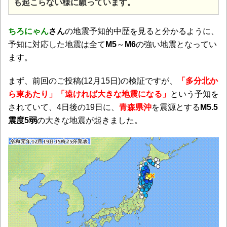
も起こらない様に願っています。
ちろにゃん
さん
の地震予知的中歴を見ると分かるように、
予知に対応した地震は全て
M5
～
M6
の強い地震となってい
ます。
まず、前回のご投稿(12月15日)の検証ですが、
「多分北か
ら東あたり」「遠ければ大きな地震になる」
という予知を
されていて、4日後の19日に、
青森県沖
を震源とする
M5.5
震度5弱
の大きな地震が起きました。