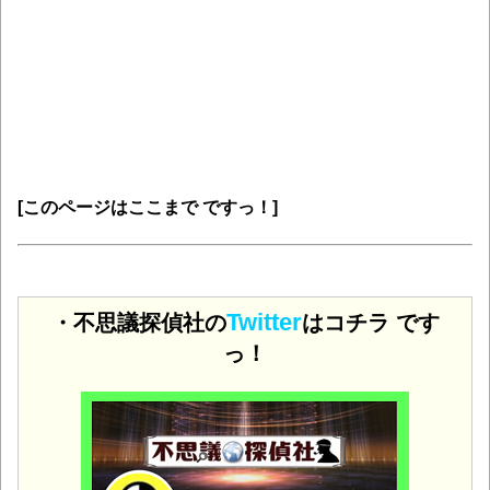
[このページはここまで ですっ！]
Twitter
・不思議探偵社の
はコチラ です
っ！