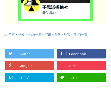
-
予言・予知・占い(一覧)
,
宇宙・自然・地震・前兆(一覧)
Twitter
Facebook
Google+
Pocket
B!
はてブ
LINE