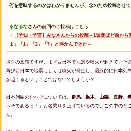
何を意味するのかはわかりませんが、念のため投稿させて
るなるな
さん
の前回のご投稿はこちら
・
【予知・予言】みなさんからの投稿～1週間ほど前から
よ」「1」「2」「7」と浮かんできた～
ボクの直感ですが、まず西日本で地震や噴火が起きて、そ
再び西日本で地震もしくは噴火が発生し、最終的に日本列
が起こるということではないでしょうか？
日本列島のおへそについては、
群馬
、
栃木
、
山梨
、
長野
、
へそであるっ！」と名乗りを上げているので、この中のど
ん。