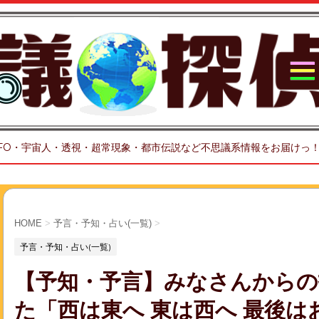
FO・宇宙人・透視・超常現象・都市伝説など不思議系情報をお届けっ
HOME
>
予言・予知・占い(一覧)
>
予言・予知・占い(一覧)
【予知・予言】みなさんからの
た「西は東へ 東は西へ 最後