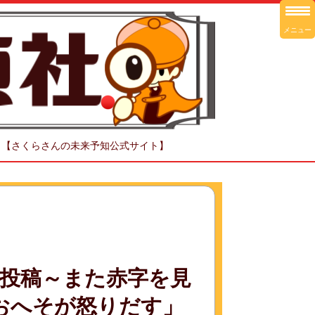
メニュー
！【さくらさんの未来予知公式サイト】
投稿～また赤字を見
はおへそが怒りだす」