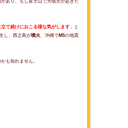
山があり、もし富士山で大噴火が起きた
に立て続けにおこる様な気がします
」
と
生し、西之島が
噴火
、沖縄で
M5
の地震
のかも知れません。