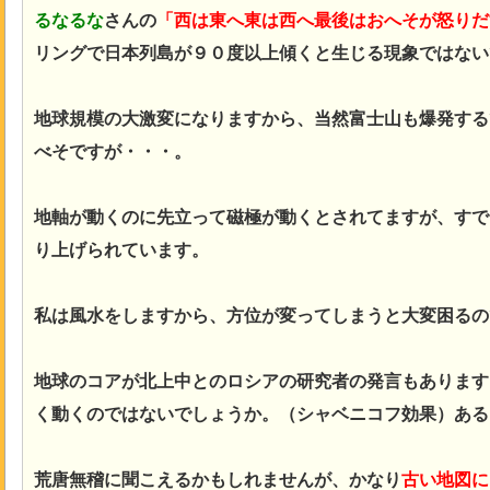
るなるな
さんの
「西は東へ東は西へ最後はおへそが怒りだ
リングで日本列島が９０度以上傾くと生じる現象ではない
地球規模の大激変になりますから、当然富士山も爆発する
べそですが・・・。
地軸が動くのに先立って磁極が動くとされてますが、すで
り上げられています。
私は風水をしますから、方位が変ってしまうと大変困るの
地球のコアが北上中とのロシアの研究者の発言もあります
く動くのではないでしょうか。（シャベニコフ効果）ある
荒唐無稽に聞こえるかもしれませんが、かなり
古い地図に