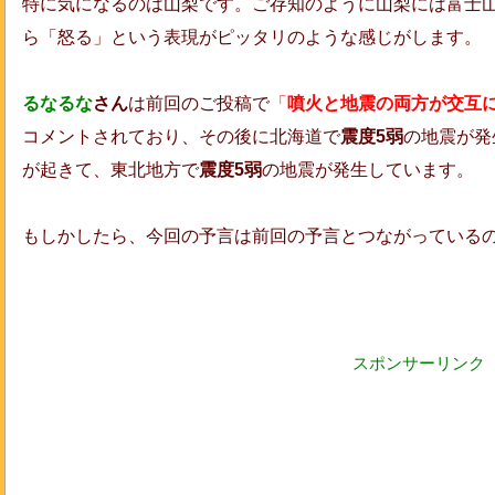
特に気になるのは山梨です。ご存知のように山梨には富士
ら「怒る」という表現がピッタリのような感じがします。
るなるな
さん
は前回のご投稿で
「
噴火と地震の両方が交互
コメントされており、その後に北海道で
震度5弱
の地震が発
が起きて、東北地方で
震度5弱
の地震が発生しています。
もしかしたら、今回の予言は前回の予言とつながっている
スポンサーリンク