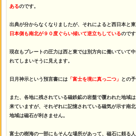
ある
のです。
出典が分からなくなりましたが、それによると西日本と東
日本側も南北が９０度ぐらい傾いて逆立ちしている
のです
現在もプレートの圧力は西と東では別方向に働いていて中
れてしまいそうに見えます。
日月神示という預言書には
「富士を境に真っ二つ」
との予
また、各地に残されている磁鉄鉱の岩盤で覆われた地域は
来ていますが、それぞれに記憶されている磁気が示す南北
地域は磁石が利きません。
富士の樹海の一部にもそんな場所があって、磁石に頼る人