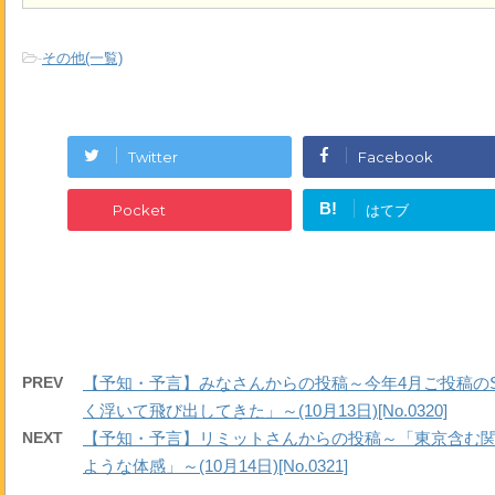
-
その他(一覧)
Twitter
Facebook
B!
Pocket
はてブ
PREV
【予知・予言】みなさんからの投稿～今年4月ご投稿のShe
く浮いて飛び出してきた」～(10月13日)[No.0320]
NEXT
【予知・予言】リミットさんからの投稿～「東京含む関
ような体感」～(10月14日)[No.0321]