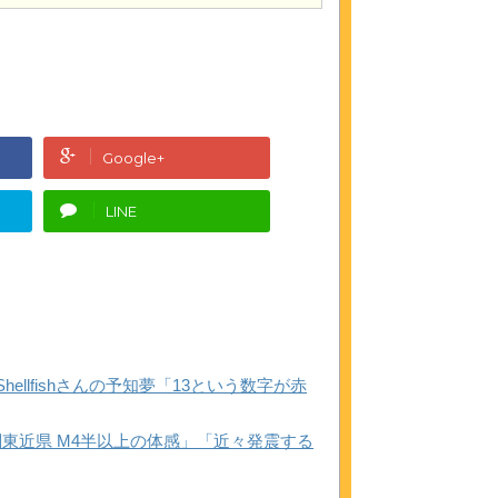
Google+
LINE
llfishさんの予知夢「13という数字が赤
東近県 M4半以上の体感」「近々発震する