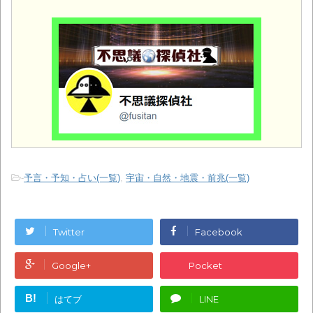
-
予言・予知・占い(一覧)
,
宇宙・自然・地震・前兆(一覧)
Twitter
Facebook
Google+
Pocket
B!
はてブ
LINE