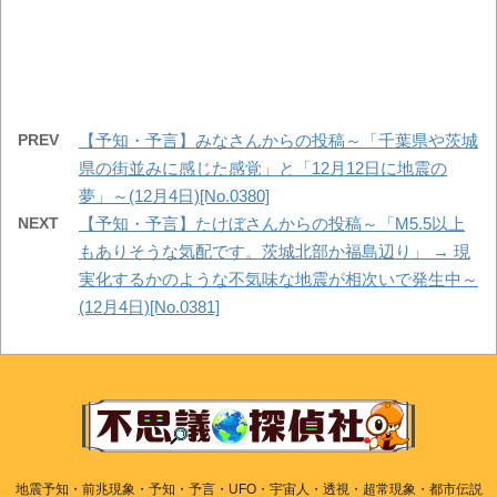
PREV
【予知・予言】みなさんからの投稿～「千葉県や茨城
県の街並みに感じた感覚」と「12月12日に地震の
夢」～(12月4日)[No.0380]
NEXT
【予知・予言】たけぼさんからの投稿～「M5.5以上
もありそうな気配です。茨城北部か福島辺り」 → 現
実化するかのような不気味な地震が相次いで発生中～
(12月4日)[No.0381]
地震予知・前兆現象・予知・予言・UFO・宇宙人・透視・超常現象・都市伝説