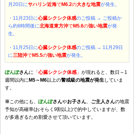
月20日に
サハリン近海
で
M6.2
の
大きな地震
が発生。
・11月23
日に
心臓シクシク体感
のご投稿 → ご投稿か
ら約6時間後に
北海道東方沖
で
M5.6
の
強い地震
が発
生。
・11月25
日に
心臓シクシク体感
のご投稿 →
11月29日
に
三陸沖
で
M5.5
の
強い地震
が発生。
ぽんぽ
さん
に
「
心臓シクシク体感
」
が現れると、数日～1
週間以内に
M5～M6
以上の
警戒級の地震が発生
していま
す。
※
この他にも、
ぽんぽ
さん
や
お子さん
、
ご主人さん
の地震
予知が高確率(おそらく9割以上)で的中していますが、数
が多過ぎるため割愛させて頂いています。