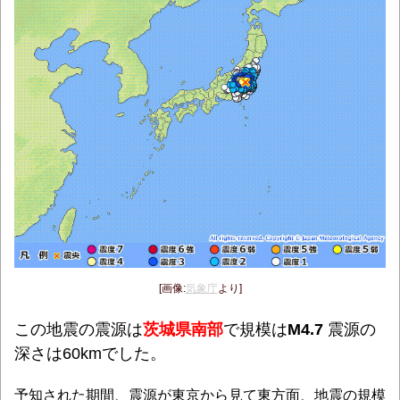
[画像:
気象庁
より]
この地震の震源は
茨城県南部
で規模は
M4.7
震源の
深さは60kmでした。
予知された期間、震源が東京から見て東方面、地震の規模