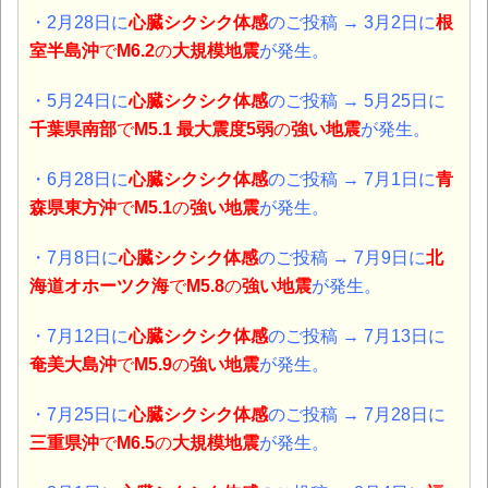
・2月28日に
心臓シクシク体感
のご投稿 → 3月2日に
根
室半島沖
で
M6.2
の
大規模地震
が発生。
・5月24日に
心臓シクシク体感
のご投稿 → 5月25日に
千葉県南部
で
M5.1 最大震度5弱
の
強い地震
が発生。
・6月28日に
心臓シクシク体感
のご投稿 → 7月1日に
青
森県東方沖
で
M5.1
の
強い地震
が発生。
・7月8日に
心臓シクシク体感
のご投稿 → 7月9日に
北
海道オホーツク海
で
M5.8
の
強い地震
が発生。
・7月12日に
心臓シクシク体感
のご投稿 → 7月13日に
奄美大島沖
で
M5.9
の
強い地震
が発生。
・7月25日に
心臓シクシク体感
のご投稿 → 7月28日に
三重県沖
で
M6.5
の
大規模地震
が発生。