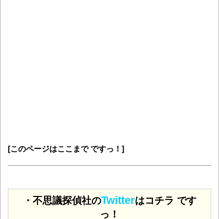
[このページはここまで ですっ！]
Twitter
・不思議探偵社の
はコチラ です
っ！