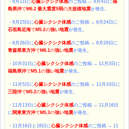
・8月1日に
心臓シクシク体感
のご投稿 → 8月4日に
福
島県沖
で
M6.2 最大震度5弱
の
大規模地震
が発生。
・8月23日に
心臓シクシク体感
のご投稿 → 8月24日に
石垣島近海
で
M5.2
の
強い地震
が発生。
・8月26日に
心臓シクシク体感
のご投稿 → 8月29日に
青森県東方沖
で
M6.1
の
強い地震
が発生。
・10月31日に
心臓シクシク体感
のご投稿 → 11月3日に
福島県沖
で
M5.1
の
強い地震
が発生。
・11月5日に
心臓シクシク体感
のご投稿 → 11月10日に
三陸沖
で
M5.2
の
強い地震
が発生。
・11月13
日に
心臓シクシク体感
のご投稿 → 11月16日
に
関東東方沖
で
M5.3
の
強い地震
が発生。
・11月16
日と18日に
心臓シクシク体感
のご投稿 → 11