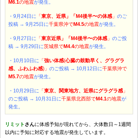
M6.1
の地震
が発生。
・9月24日に
「
東京、近県」「M4後半〜の体感
」
のご
投稿 → 9月25日に
千葉県
沖で
M4.5
の地震
が発生。
・9月27日に
「
東京近県」「M4後半〜の体感
」
のご投
稿 → 9月29日に
茨城県
で
M4.4
の地震
が発生。
・10月10日に
「
強い体感
(
心臓の鼓動早く、
グラグラ
感、
ふわふわ感
)」
のご投稿 → 10月12日に
千葉県沖
で
M5.7
の地震
が発生。
・10月29日に
「
東京、関東地方、近県にグラグラ感
」
のご投稿 → 10月31日に
千葉県北西部
で
M4.1
の地震
が
発生。
リミット
さん
に体感予知が現れてから、大体数日～1週間
以内に予知に対応する地震が発生しています。