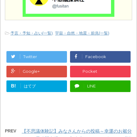
-
予言・予知・占い(一覧)
,
宇宙・自然・地震・前兆(一覧)
Twitter
Facebook
Google+
Pocket
B!
はてブ
LINE
PREV
【不思議体験記】みなさんからの投稿～幸運のお裾分