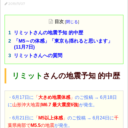
2019/11/07
目次
[
閉じる
]
リミットさんの地震予知 的中歴
「M5～の体感」「東京も揺れると思います」
(11月7日)
リミットさんへの質問
リミット
さんの地震予知 的中歴
・6月17日に
「
大きめ地震体感
」
のご投稿 → 6月18日
に
山形沖大地震(
M6.7 最大震度6強
)
が発生。
・6月21日に
「
M5以上体感
」
のご投稿 → 6月24日に
千
葉県南部で
M5.5
の地震
が発生。