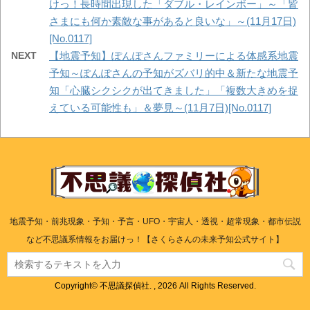
けっ！長時間出現した「ダブル・レインボー」～「皆
さまにも何か素敵な事があると良いな」～(11月17日)
[No.0117]
NEXT
【地震予知】ぽんぽさんファミリーによる体感系地震
予知～ぽんぽさんの予知がズバリ的中＆新たな地震予
知「心臓シクシクが出てきました」「複数大きめを捉
えている可能性も」＆夢見～(11月7日)[No.0117]
地震予知・前兆現象・予知・予言・UFO・宇宙人・透視・超常現象・都市伝説
など不思議系情報をお届けっ！【さくらさんの未来予知公式サイト】
Copyright© 不思議探偵社. , 2026 All Rights Reserved.