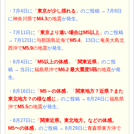
・7月4日に
「
東京が少し揺れる
」
のご投稿 → 7月8日
に
神奈川県で
M4.3
の地震
が発生。
・7月11日に
「
東京より遠い場合はM5以上
」
のご投稿
→ 7月12日に
与那国島近海で
M5.4
、
13日に
奄美大島北
西沖で
M5.9
の地震
が発生。
・8月4日に
「
M5以上の体感
」「
関東近県
」
のご投
稿 → 当日に
福島県沖で
M6.2 最大震度5弱
の地震
が発
生。
・8月16日に
「
M5～の体感
」
「
関東地方？近県？また
東北地方？の様な感じ
」
のご投稿 → 8月24日に
福島県
沖で
M5.5
の地震
が発生。
・8月27日に
「
関東近県。東北地方。などの体感。
M5〜の体感
」
のご投稿 → 8月29日に
青森県東方沖で