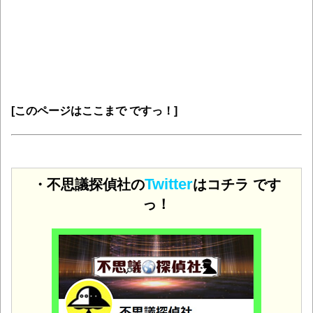
[このページはここまで ですっ！]
Twitter
・不思議探偵社の
はコチラ です
っ！