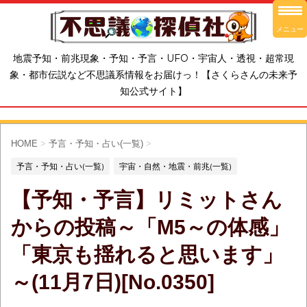
メニュー
地震予知・前兆現象・予知・予言・UFO・宇宙人・透視・超常現
象・都市伝説など不思議系情報をお届けっ！【さくらさんの未来予
知公式サイト】
HOME
>
予言・予知・占い(一覧)
>
予言・予知・占い(一覧)
宇宙・自然・地震・前兆(一覧)
【予知・予言】リミットさん
からの投稿～「M5～の体感」
「東京も揺れると思います」
～(11月7日)[No.0350]