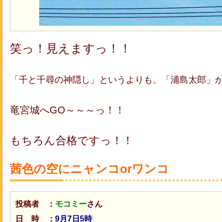
笑っ！見えますっ！！
「千と千尋の神隠し」というよりも、「浦島太郎」
竜宮城へGO～～～っ！！
もちろん合格ですっ！！
茜色の空にニャンコorワンコ
投稿者 ：
モコミー
さん
日 時 ：
9月7日5時