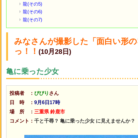
龍(その5)
龍(その6)
龍(その7)
みなさんが撮影した「面白い形の
っ！！
(10月28日)
亀に乗った少女
投稿者 ：
ぴぴり
さん
日 時 ：
9月6日17時
場 所 ：
三重県 鈴鹿市
コメント：
千と千尋？ 亀に乗った少女 に見えませんか？