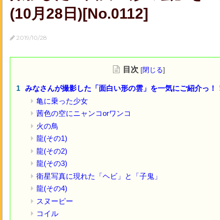
(10月28日)[No.0112]
2019/10/28
目次
[
閉じる
]
みなさんが撮影した「面白い形の雲」を一気にご紹介っ！！(1
亀に乗った少女
茜色の空にニャンコorワンコ
火の鳥
龍(その1)
龍(その2)
龍(その3)
衛星写真に現れた「ヘビ」と「子鬼」
龍(その4)
スヌーピー
コイル