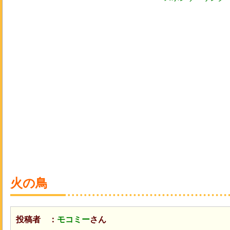
火の鳥
投稿者 ：
モコミー
さん