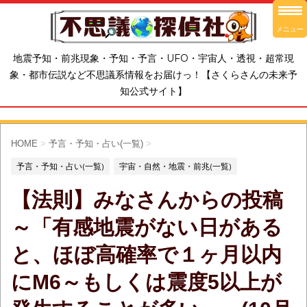
メニュー
地震予知・前兆現象・予知・予言・UFO・宇宙人・透視・超常現
象・都市伝説など不思議系情報をお届けっ！【さくらさんの未来予
知公式サイト】
HOME
>
予言・予知・占い(一覧)
>
予言・予知・占い(一覧)
宇宙・自然・地震・前兆(一覧)
【法則】みなさんからの投稿
～「有感地震がない日がある
と、ほぼ高確率で１ヶ月以内
にM6～もしくは震度5以上が