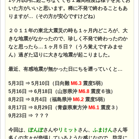
1ヶ月以内に起こらなくても１週間程度は様子を見てお
いた方がいいと思います。稀に不発で終わることもあ
りますが…（その方が安心ですけどね）
２０１１年の東北大震災の時も１ヶ月内どころが、大
きな地震がなかったので、珍しく不発で終わったのか
なと思ったら…１ヶ月５日？（うろ覚えですみませ
ん）過ぎた辺りに大きな地震が起こりました。
最近、有感地震が無かった日にちを遡っていくと…
5月3日 ⇒ 5月10日（日向難
M6.3
震度5弱）
5月16日 ⇒ 6月18日（山形県沖
M6.8
震度６強）
8月2日 ⇒ 8月4日（福島県沖
M6.2
震度5弱）
8月17日 ⇒ 8月29日（青森県東方沖
M6.1
震度３）
9月23日 ⇒ ？？？
今回は、
ぽんぽ
さんや
リミット
さん、
ふまけん
さん等
多くの方々が危惧しているような感じなので、防災に