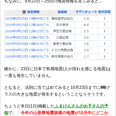
ちなみに、9月22日～25日の地震情報を見てみると…
確かに、23日に日本で有感地震(人が揺れを感じる地震)は
一度も発生していません。
となると、法則に当てはめてみると10月23日までに
M6
ク
ラスの大きな地震が発生するということなりそうです。
ちょうど本日(1日)掲載した
ふまけんさん
のお子さんの予
知
で、
「
今年の山形県地震規模の地震が10月中にどこか