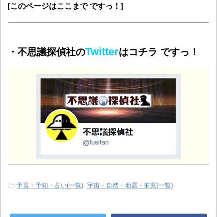
[このページはここまで ですっ！]
Twitter
・不思議探偵社の
はコチラ ですっ！
-
予言・予知・占い(一覧)
,
宇宙・自然・地震・前兆(一覧)