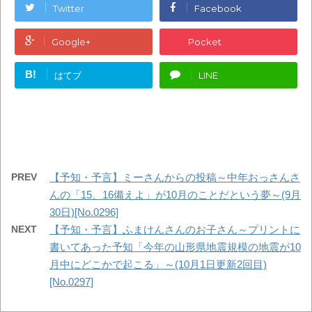
Twitter
Facebook
Google+
Pocket
B!
はてブ
LINE
PREV
【予知・予言】ミーさんからの投稿～中年おっさんさ
んの「15、16備えよ」が10月のことだという夢～(9月
30日)[No.0296]
NEXT
【予知・予言】ふまけんさんのお子さん～プリントに
書いてあった予知「今年の山形県地震規模の地震が10
月中にどこかで起こる」～(10月1日更新2回目)
[No.0297]