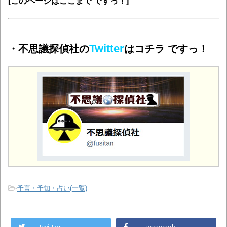
[このページはここまで ですっ！]
Twitter
・不思議探偵社の
はコチラ ですっ！
-
予言・予知・占い(一覧)