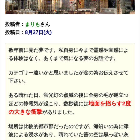
投稿者：
まりも
さん
投稿日：
8月27日(火)
数年前に見た夢です。私自身に今まで霊感や直感によ
る体験はなく、あくまで気になる夢のお話です。
カテゴリー違いかと思いましたが念の為お伝えさせて
下さい。
ある晴れた日、蛍光灯の点滅の後に全身の毛が逆立つ
地面を揺らす2度
ほどの静電気が起こり、数秒後には
の大きな衝撃
がありました。
場所は比較的都市部だったのですが、海沿いの為に津
波による浸水があり、晴れていた筈の空は黒っぽい灰