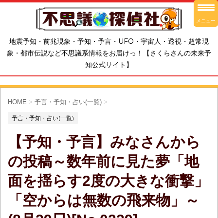
メニュー
地震予知・前兆現象・予知・予言・UFO・宇宙人・透視・超常現
象・都市伝説など不思議系情報をお届けっ！【さくらさんの未来予
知公式サイト】
HOME
>
予言・予知・占い(一覧)
>
予言・予知・占い(一覧)
【予知・予言】みなさんから
の投稿～数年前に見た夢「地
面を揺らす2度の大きな衝撃」
「空からは無数の飛来物」～