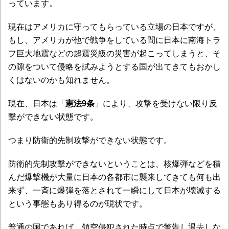
っています。
現在はアメリカに守ってもらっている立場の日本ですが、
もし、アメリカが他で戦争をしている間に日本に南海トラ
フ巨大地震などの超震災級の災害が起こってしまうと、そ
の隙をついて侵略を試みようとする国が出てきてもおかし
くはないのかも知れません。
現在、日本は「
憲法9条
」により、攻撃を受けない限り反
撃ができない状態です。
つまり防衛的先制攻撃ができない状態です。
防衛的先制攻撃ができないということは、核爆弾などを積
んだ爆撃機が大量に日本の各都市に襲来してきても何も出
来ず、一斉に爆弾を落とされて一瞬にして日本が壊滅する
という事態もあり得るのが現状です。
普通の国であれば、領空侵犯された時点で警告し退去しな