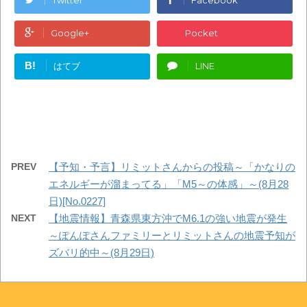
Twitter
Facebook
Google+
Pocket
B!
はてブ
LINE
PREV
【予知・予言】リミットさんからの投稿～「かなりの
エネルギーが溜まってる」「M5～の体感」～(8月28
日)[No.0227]
NEXT
【地震情報】青森県東方沖でM6.1の強い地震が発生
～ぽんぽさんファミリーとリミットさんの地震予知が
ズバリ的中～(8月29日)