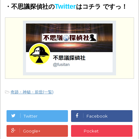
Twitter
・不思議探偵社の
はコチラ ですっ！
-
奇跡・神秘・前世(一覧)
Twitter
Facebook
Google+
Pocket