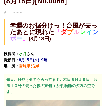
(8月18日)[No.0086]
2019/08/18
幸運のお裾分けっ！台風が去っ
たあとに現れた
「
ダ
ブ
ル
レ
イ
ン
ボ
ー
」
(8月18日)
投稿者：
水月
さん
撮影日：
8月15日(木)19時
場 所：
宮崎県 沿岸
毎日、拝見させてもらってます。本日８月１５日 台
風１０号の去った後の東側（太平洋側)の夕方の空で
す。