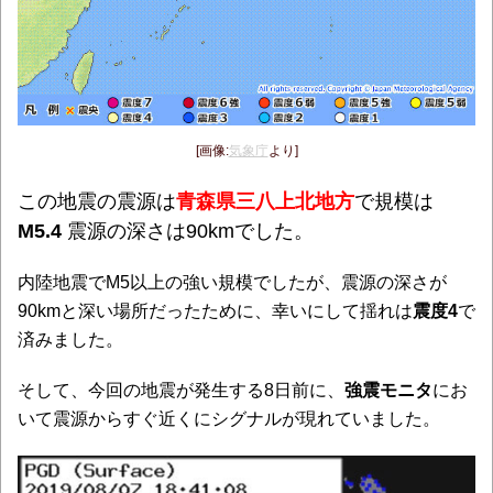
[画像:
気象庁
より]
この地震の震源は
青森県三八上北地方
で規模は
M5.4
震源の深さは90kmでした。
内陸地震でM5以上の強い規模でしたが、震源の深さが
90kmと深い場所だったために、幸いにして揺れは
震度4
で
済みました。
そして、今回の地震が発生する8日前に、
強震モニタ
にお
いて震源からすぐ近くにシグナルが現れていました。