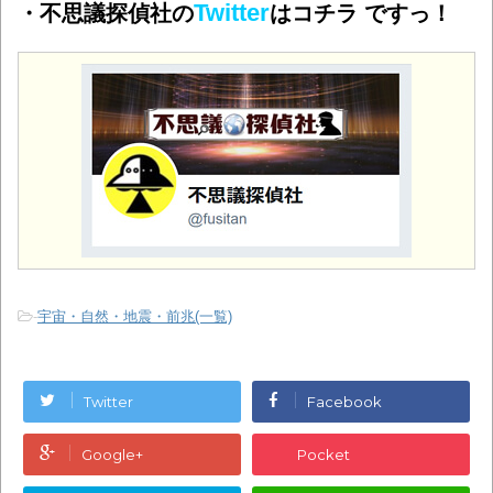
Twitter
・不思議探偵社の
はコチラ ですっ！
-
宇宙・自然・地震・前兆(一覧)
Twitter
Facebook
Google+
Pocket