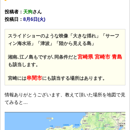
投稿者：
天狗
さん
投稿日：
8月6日(火)
スライドショーのような映像「大きな揺れ」「サーフ
ィン海水浴」「津波」「陸から見える島」
宮崎県 宮崎市 青島
湘南､江ノ島もですが､同条件だと
も該当します。
串間市
宮崎には
にも該当する場所はあります。
情報ありがとうございます、教えて頂いた場所を地図で見
てみると…