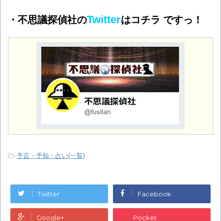
Twitter
・不思議探偵社の
はコチラ ですっ！
-
予言・予知・占い(一覧)
Twitter
Facebook
Google+
Pocket