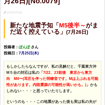
月26日)[No.0079]
2019/07/26
新たな地震予知「
M5後半～
がま
だ近く控えている」
(7月26日)
投稿者：
ぽんぽ
さん
投稿日：
7月25日(木)
もしかしたらなんですが、私の見解だと、千葉東方沖
M５台の対応は私の「
7/22、23前後 東京から東方
向 M4〜(耳圧を伴った明瞭音です。Mは上ぶれる可能
性があります。内陸震源の可能性が高いかも。)
」かも
しれない・・・と思っていたりします。
というのも・・・この地震があった後も実は私の夫が