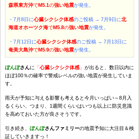
森県東方沖
で
M5.1
の
強い地震
が発生。
・7月8日に
心臓シクシク体感
のご投稿 → 7月9日に
北
海道オホーツク海
で
M5.8
の
強い地震
が発生。
・7月12日に
心臓シクシク体感
のご投稿 → 7月13日に
奄美大島沖
で
M5.9
の
強い地震
が発生。
ぽんぽ
さん
に
「
心臓シクシク体感
」
が出ると、数日以内に
ほぼ100％の確率で警戒レベルの強い地震が発生していま
す。
雨天が予知に与える影響も考えると今月いっぱい～8月入
るくらい、つまり、1週間くらいはいつも以上に防災意識
を高めておいた方が良さそうです。
引き続き、
ぽんぽ
さんファミリー
の地震予知に大注目＆検
証していきますっ！