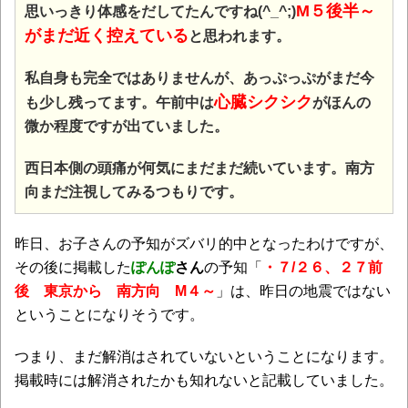
M５後半～
思いっきり体感をだしてたんですね(^_^;)
がまだ近く控えている
と思われます。
私自身も完全ではありませんが、あっぷっぷがまだ今
心臓シクシク
も少し残ってます。午前中は
がほんの
微か程度ですが出ていました。
西日本側の頭痛が何気にまだまだ続いています。南方
向まだ注視してみるつもりです。
昨日、お子さんの予知がズバリ的中となったわけですが、
その後に掲載した
ぽんぽ
さん
の予知「
・７/２６、２７前
後 東京から 南方向 M４～
」は、昨日の地震ではない
ということになりそうです。
つまり、まだ解消はされていないということになります。
掲載時には解消されたかも知れないと記載していました。