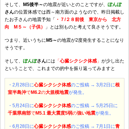
そして、
M5後半～
の地震が近いとのことですが、
ぽんぽ
さん
の位置体感では西～南方面のようなので、昨日掲載し
たお子さんの地震予知「
・７/２８前後 東京から 北方
向 M５～（子供）
」とは別ものと考えて良さそうです。
つまり、近いうちに
M5～
の地震が2度発生することになり
そうです。
そして、
ぽんぽ
さん
には
「
心臓シクシク体感
」
が少し出た
ということで、これまでの的中を振り返ってみますと
・2月28日に
心臓シクシク体感
のご投稿 → 3月2日に
根
室半島沖
で
M6.2
の
大規模地震
が発生。
・5月24日に
心臓シクシク体感
のご投稿 → 5月25日に
千葉県南部
で
M5.1 最大震度5弱
の
強い地震
が発生。
・6月28日に
心臓シクシク体感
のご投稿 → 7月1日に
青