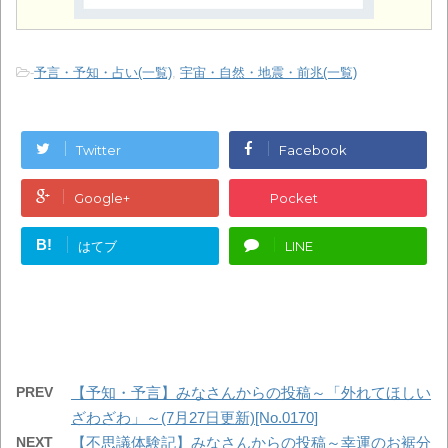
-
予言・予知・占い(一覧)
,
宇宙・自然・地震・前兆(一覧)
Twitter
Facebook
Google+
Pocket
B!
はてブ
LINE
PREV
【予知・予言】みなさんからの投稿～「外れてほしい
ざわざわ」～(7月27日更新)[No.0170]
NEXT
【不思議体験記】みなさんからの投稿～幸運のお裾分