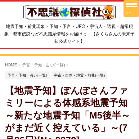
メニュー
地震予知・前兆現象・予知・予言・UFO・宇宙人・透視・超常現
象・都市伝説など不思議系情報をお届けっ！【さくらさんの未来予
知公式サイト】
HOME
>
予言・予知・占い(一覧)
>
予言・予知・占い(一覧)
宇宙・自然・地震・前兆(一覧)
【地震予知】ぽんぽさんファ
ミリーによる体感系地震予知
～新たな地震予知「M5後半～
がまだ近く控えている」～(7