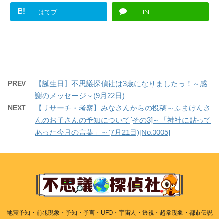
B!
はてブ
LINE
PREV
【誕生日】不思議探偵社は3歳になりましたっ！～感
謝のメッセージ～(9月22日)
NEXT
【リサーチ・考察】みなさんからの投稿～ふまけんさ
んのお子さんの予知について[その3]～「神社に貼って
あった今月の言葉」～(7月21日)[No.0005]
地震予知・前兆現象・予知・予言・UFO・宇宙人・透視・超常現象・都市伝説