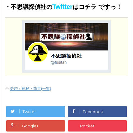
Twitter
・不思議探偵社の
はコチラ ですっ！
-
奇跡・神秘・前世(一覧)
Twitter
Facebook
Google+
Pocket