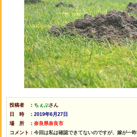
投稿者 ：
ちぇぶ
さん
日 時 ：
2019年6月27日
場 所 ：
奈良県奈良市
コメント：
今回は私は確認できてないのですが、嫁が一昨