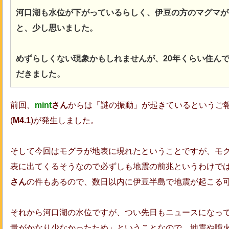
河口湖も水位が下がっているらしく、伊豆の方のマグマが
と、少し思いました。
めずらしくない現象かもしれませんが、20年くらい住ん
だきました。
前回、
mint
さん
からは「謎の振動」が起きているというご
(
M4.1
)が発生しました。
そして今回はモグラが地表に現れたということですが、モ
表に出てくるそうなので必ずしも地震の前兆というわけで
さん
の件もあるので、数日以内に伊豆半島で地震が起こる
それから河口湖の水位ですが、つい先日もニュースになって
量がかなり少なかったため」ということなので、地震や噴