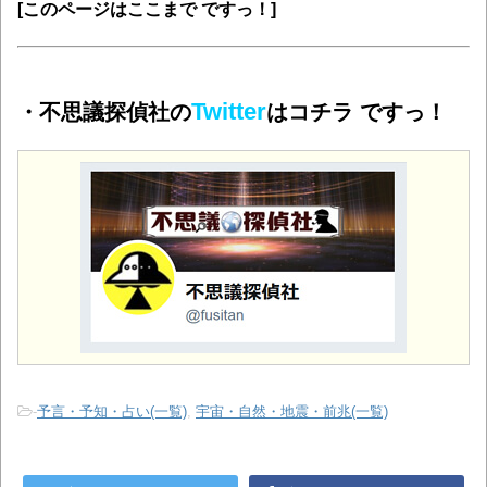
[このページはここまで ですっ！]
Twitter
・不思議探偵社の
はコチラ ですっ！
-
予言・予知・占い(一覧)
,
宇宙・自然・地震・前兆(一覧)