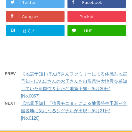
Twitter
Facebook
Google+
Pocket
B!
はてブ
LINE
PREV
【地震予知】ぽんぽさんファミリーによる体感系地震
予知～ぽんぽさんのお子さんも山形県沖大地震を感知
していた可能性＆新たな地震予知～(6月20日)
[No.0067]
NEXT
【地震予知】「強震モニタ」による地震発生予測～全
国各地に気になるシグナルが出現～(6月21日)
[No.0120]