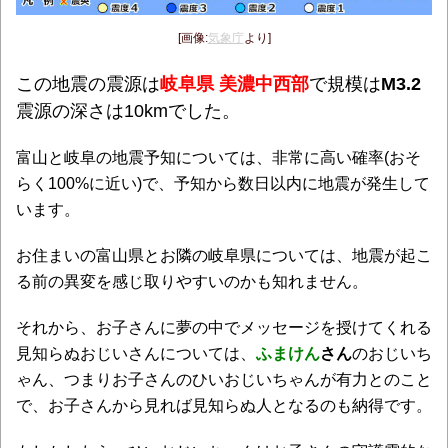
[画像:
気象庁
より]
この地震の震源は
岐阜県 美濃中西部
で規模は
M3.2
震源の深さは10kmでした。
富山と岐阜の地震予知については、非常に高い確率(おそ
らく100%に近い)で、予知から数日以内に地震が発生して
います。
お住まいの富山県とお隣の岐阜県については、地震が起こ
る前の異変を感じ取りやすいのかも知れません。
それから、お子さんに夢の中でメッセージを授けてくれる
見知らぬおじいさんについては、
ふまけん
さん
のおじいち
ゃん、つまりお子さんのひいおじいちゃんが有力とのこと
で、お子さんから見れば見知らぬ人となるのも納得です。