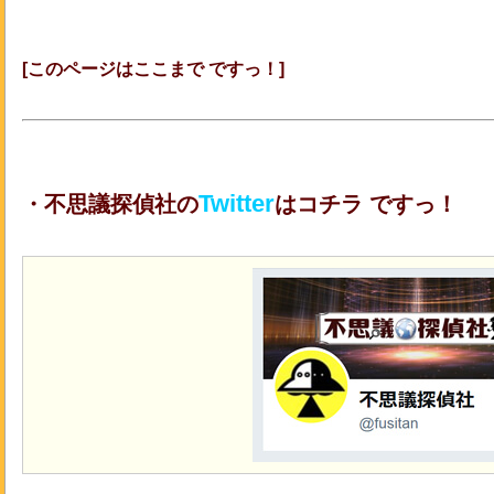
[このページはここまで ですっ！]
Twitter
・不思議探偵社の
はコチラ ですっ！