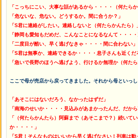
「こっちにこい、大事な話があるから・・・・（何たらか
「危ないな、危ない。どうするか。間に合うか？」
「S君に連絡がしたい。連絡しないと（何たらかんたら）
「静岡も愛知もだめだ、こんなことになるなんて・・・・
「二度目が酷い、早く逃げなきゃ・・・・間に合わない」
「S君は無事か、連絡できるか・・・・息子さんも近くだ
「急いで長野のほうへ逃げよう、行けるか無理か（何たら
ここで母が売店から戻ってきました。それから母といっし
「あそこにはないだろう、なかったはずだ」
「南海のせいか・・・・見込みがあまかったんだ、だから
「（何たらかんたら）阿蘇まで（あそこまで？）続いてい
か・・・・」
「S君！そんなものはいいから早く逃げなさい！列車は動