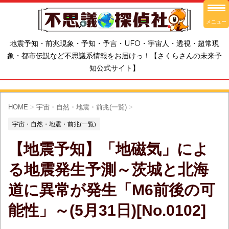
メニュー
地震予知・前兆現象・予知・予言・UFO・宇宙人・透視・超常現
象・都市伝説など不思議系情報をお届けっ！【さくらさんの未来予
知公式サイト】
HOME
>
宇宙・自然・地震・前兆(一覧)
>
宇宙・自然・地震・前兆(一覧)
【地震予知】「地磁気」によ
る地震発生予測～茨城と北海
道に異常が発生「M6前後の可
能性」～(5月31日)[No.0102]