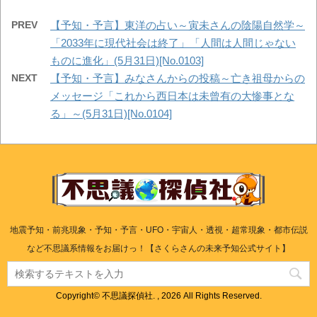
PREV
【予知・予言】東洋の占い～寅未さんの陰陽自然学～
「2033年に現代社会は終了」「人間は人間じゃない
ものに進化」(5月31日)[No.0103]
NEXT
【予知・予言】みなさんからの投稿～亡き祖母からの
メッセージ「これから西日本は未曾有の大惨事とな
る」～(5月31日)[No.0104]
地震予知・前兆現象・予知・予言・UFO・宇宙人・透視・超常現象・都市伝説
など不思議系情報をお届けっ！【さくらさんの未来予知公式サイト】
Copyright© 不思議探偵社. , 2026 All Rights Reserved.