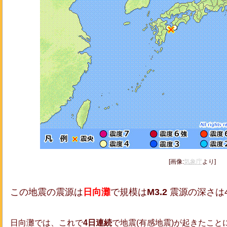
[画像:
気象庁
より]
この地震の震源は
日向灘
で規模は
M3.2
震源の深さは4
日向灘では、これで
4日連続
で地震(有感地震)が起きたこと