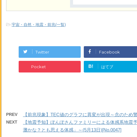
-
宇宙・自然・地震・前兆(一覧)
Twitter
Facebook
B!
Pocket
はてブ
PREV
【前兆現象】TEC値のグラフに異変が出現～念のため警戒を～(
NEXT
【地震予知】ぽんぽさんファミリーによる体感系地震
灘かな？とも思える体感」～(5月13日)[No.0047]