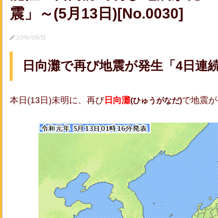
震」～(5月13日)[No.0030]
2019/05/13
日向灘で再び地震が発生「4日連
本日(13日)未明に、再び
日向灘
で地震が
(ひゅうがなだ)