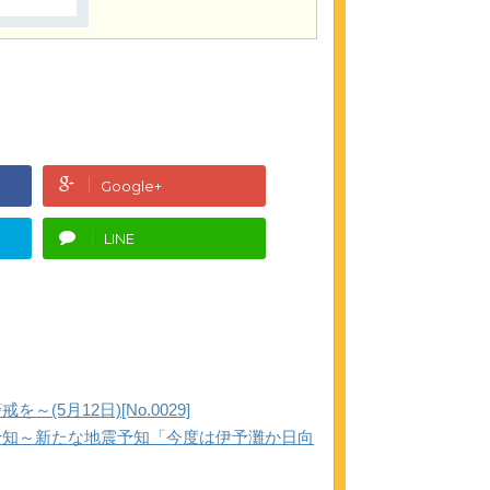
Google+
LINE
5月12日)[No.0029]
予知～新たな地震予知「今度は伊予灘か日向