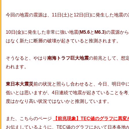
今回の地震の震源は、11日(土)と12日(日)に発生した地
10日(金)に発生した非常に強い地震(
M5.6
と
M6.3
)の震源か
はなく新たに断層の破壊が起きていると推測されます。
そうなると、やはり
南海トラフ巨大地震
の前兆として、想
われます。
東日本大震災
前の状況と照らし合わせると、今日、明日中
低いとは思いますが、4日連続で地震が起きていることを考
度はかなり高い状況ではないかと推測しています。
また、こちらのページ
【前兆現象】TEC値のグラフに異変が
お伝えしているように、TEC値のグラフにおいて日本各地