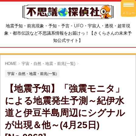
メニュー
地震予知・前兆現象・予知・予言・UFO・宇宙人・透視・超常現
象・都市伝説など不思議系情報をお届けっ！【さくらさんの未来予
知公式サイト】
HOME
>
宇宙・自然・地震・前兆(一覧)
>
宇宙・自然・地震・前兆(一覧)
【地震予知】「強震モニタ」
による地震発生予測～紀伊水
道と伊豆半島周辺にシグナル
が出現＆他～(4月25日)