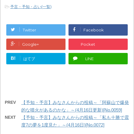
-
予言・予知・占い(一覧)
Twitter
Facebook
Google+
Pocket
B!
はてブ
LINE
PREV
【予知・予言】みなさんからの投稿～「阿蘇山で爆発
的な噴火があるのかな」～(4月16日更新)[No.0059]
NEXT
【予知・予言】みなさんからの投稿～「私も十勝で震
度7の夢を1度見た」～(4月16日)[No.0072]