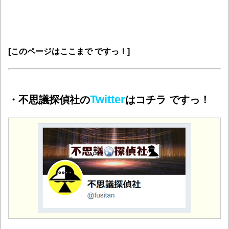
[このページはここまで ですっ！]
Twitter
・不思議探偵社の
はコチラ ですっ！