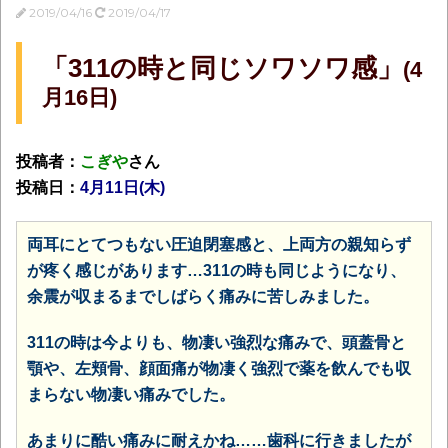
2019/04/16
2019/04/17
「311の時と同じソワソワ感」
(4
月16日)
投稿者：
こぎや
さん
投稿日：
4月11日(木)
両耳にとてつもない圧迫閉塞感と、上両方の親知らず
が疼く感じがあります…311の時も同じようになり、
余震が収まるまでしばらく痛みに苦しみました。
311の時は今よりも、物凄い強烈な痛みで、頭蓋骨と
顎や、左頬骨、顔面痛が物凄く強烈で薬を飲んでも収
まらない物凄い痛みでした。
あまりに酷い痛みに耐えかね……歯科に行きましたが