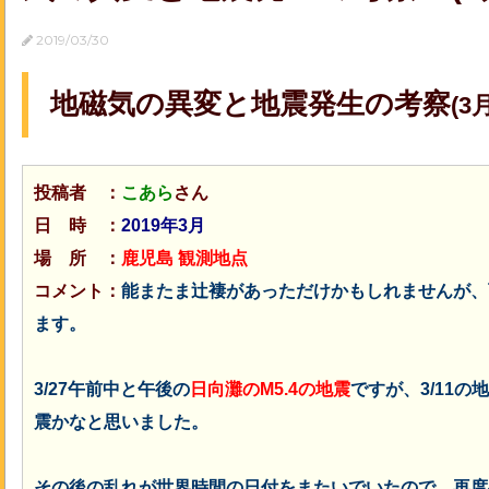
2019/03/30
地磁気の異変と地震発生の考察
(3
投稿者 ：
こあら
さん
日 時 ：
2019年3月
場 所 ：
鹿児島 観測地点
コメント：
能またま辻褄があっただけかもしれませんが、
ます。
3/27午前中と午後の
日向灘のM5.4の地震
ですが、3/11
震かなと思いました。
その後の乱れが世界時間の日付をまたいでいたので、再度