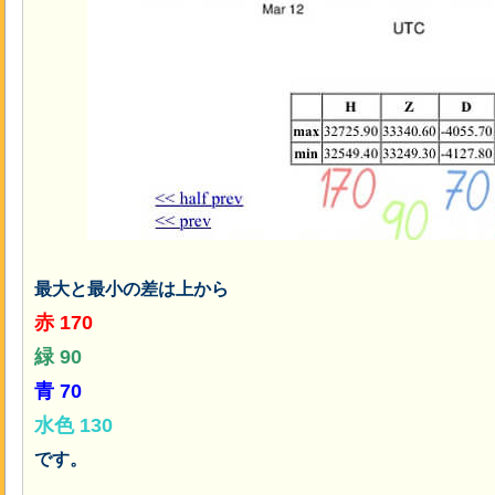
最大と最小の差は上から
赤 170
緑 90
青 70
水色 130
です。