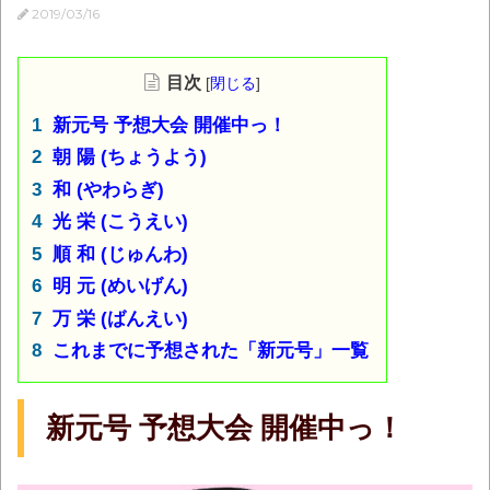
2019/03/16
目次
[
閉じる
]
新元号 予想大会 開催中っ！
朝 陽 (ちょうよう)
和 (やわらぎ)
光 栄 (こうえい)
順 和 (じゅんわ)
明 元 (めいげん)
万 栄 (ばんえい)
これまでに予想された「新元号」一覧
新元号 予想大会 開催中っ！