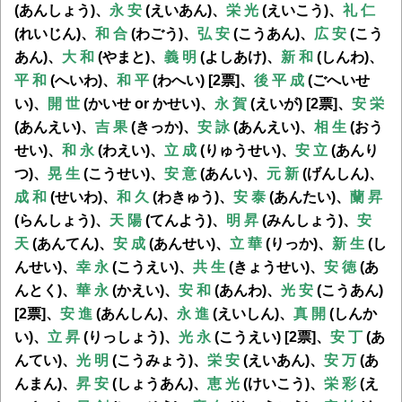
(あんしょう)、
永 安
(えいあん)、
栄 光
(えいこう)、
礼 仁
(れいじん)、
和 合
(わごう)、
弘 安
(こうあん)、
広 安
(こう
あん)、
大 和
(やまと)、
義 明
(よしあけ)、
新 和
(しんわ)、
平 和
(へいわ)、
和 平
(わへい) [2票]、
後 平 成
(ごへいせ
い)、
開 世
(かいせ or かせい)、
永 賀
(えいが) [2票]、
安 栄
(あんえい)、
吉 果
(きっか)、
安 詠
(あんえい)、
相 生
(おう
せい)、
和 永
(わえい)、
立 成
(りゅうせい)、
安 立
(あんり
つ)、
晃 生
(こうせい)、
安 意
(あんい)、
元 新
(げんしん)、
成 和
(せいわ)、
和 久
(わきゅう)、
安 泰
(あんたい)、
蘭 昇
(らんしょう)、
天 陽
(てんよう)、
明 昇
(みんしょう)、
安
天
(あんてん)、
安 成
(あんせい)、
立 華
(りっか)、
新 生
(し
んせい)、
幸 永
(こうえい)、
共 生
(きょうせい)、
安 徳
(あ
んとく)、
華 永
(かえい)、
安 和
(あんわ)、
光 安
(こうあん)
[2票]、
安 進
(あんしん)、
永 進
(えいしん)、
真 開
(しんか
い)、
立 昇
(りっしょう)、
光 永
(こうえい) [2票]、
安 丁
(あ
んてい)、
光 明
(こうみょう)、
栄 安
(えいあん)、
安 万
(あ
んまん)、
昇 安
(しょうあん)、
恵 光
(けいこう)、
栄 彩
(え