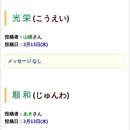
光 栄
(こうえい)
投稿者：
山根
さん
投稿日：
3月
13日(水)
メッセージ なし
順 和
(じゅんわ)
投稿者：
あき
さん
投稿日：
3月
13日(水)