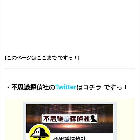
[このページはここまで ですっ！]
Twitter
・不思議探偵社の
はコチラ ですっ！