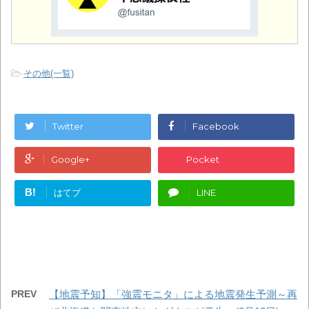
-
その他(一覧)
Twitter
Facebook
Google+
Pocket
B!
はてブ
LINE
PREV
【地震予知】「強震モニタ」による地震発生予測～再