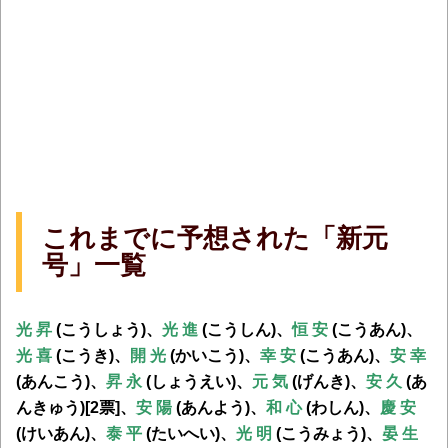
これまでに予想された「新元
号」一覧
光 昇
(こうしょう)、
光 進
(こうしん)、
恒 安
(こうあん)、
光 喜
(こうき)、
開 光
(かいこう)、
幸 安
(こうあん)、
安 幸
(あんこう)、
昇 永
(しょうえい)、
元 気
(げんき)、
安 久
(あ
んきゅう)[2票]、
安 陽
(あんよう)、
和 心
(わしん)、
慶 安
(けいあん)、
泰 平
(たいへい)、
光 明
(こうみょう)、
晏 生