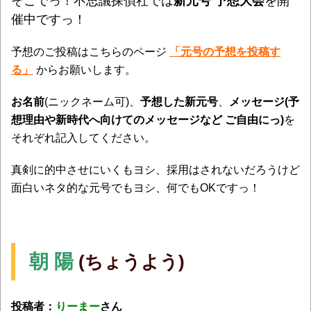
そこでっ！不思議探偵社では
新元号 予想大会
を開
催中ですっ！
予想のご投稿はこちらのページ
「元号の予想を投稿す
る」
からお願いします。
お名前
(ニックネーム可)、
予想した新元号
、
メッセージ(予
想理由や新時代へ向けてのメッセージなど ご自由にっ)
を
それぞれ記入してください。
真剣に的中させにいくもヨシ、採用はされないだろうけど
面白いネタ的な元号でもヨシ、何でもOKですっ！
朝 陽
(ちょうよう)
投稿者：
りーまー
さん