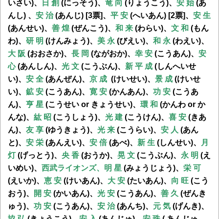
いさい)、
日 創
(にっそう)、
竜 向
(りょうこう)、
安 始
(あ
んし) 、
安 治
(あんじ) [3票]、
平 安
(へいあん) [2票]、
安 生
(あんせい)、
善 煌
(ぜんこう)、
和 来
(わらい)、
文 和
(もん
わ)、
研 明
(けんみょう)、
美 永
(びえい)、
和 永
(わえい)、
大 阪
(おおさか)、
長 岡
(ながおか)、
幸 安
(こうあん)、
安
心
(あんしん)、
光 文
(こうぶん)、
新 平 成
(しんへいせ
い)、
安 全
(あんぜん)、
京 成
(けいせい)、
景 成
(けいせ
い)、
鉱 安
(こうあん)、
寛 安
(かんあん)、
功 安
(こうあ
ん)、
亨 星
(こうせい or きょうせい)、
環 和
(かんわ or か
んな)、
紘 昭
(こうしょう)、
光 建
(こうけん)
、
喜 安
(きあ
ん)、
友 享
(ゆうきょう)
、
光 来
(こうらい)、
安 人
(あん
と)、
安 栄
(あんえい)
、
安 倍
(あべ)、
新 生
(しんせい)、
月
灯
(げっとう)
、
央 香
(おうか)、
晃 文
(こうぶん)、
永 明
(え
いめい)、
西武ライオンズ、
明 星
(みょうじょう)、
栄 可
(えいか)、
恵 安
(けいあん)、
大 安
(たいあん)、
向 旺
(こう
おう)、
開 安
(かいあん)、
光 安
(こうあん)、
善 久
(ぜんき
ゅう)、
功 安
(こうあん)、
安 治
(あんち)、
元 気
(げんき)、
協 弘
(きょうこう)、
安 入
(あんじゅ)、
安 珠
( あんじゅ