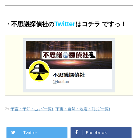
Twitter
・不思議探偵社の
はコチラ ですっ！
-
予言・予知・占い(一覧)
,
宇宙・自然・地震・前兆(一覧)
Twitter
Facebook