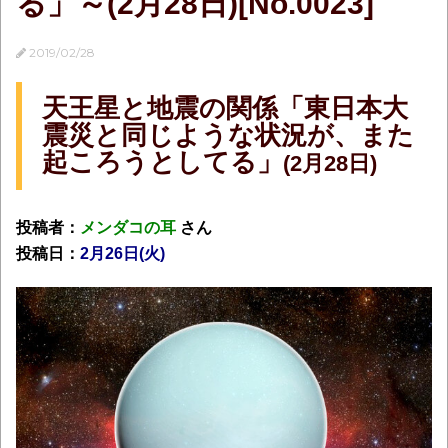
る」～(2月28日)[No.0023]
2019/02/28
天王星と地震の関係「東日本大
震災と同じような状況が、また
起ころうとしてる」
(2月28日)
投稿者：
メンダコの耳
さん
投稿日：
2月26日(火)