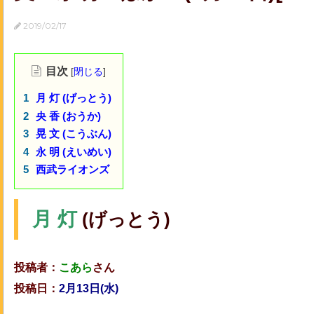
2019/02/17
目次
[
閉じる
]
月 灯 (げっとう)
央 香 (おうか)
晃 文 (こうぶん)
永 明 (えいめい)
西武ライオンズ
月 灯
(げっとう)
投稿者：
こあら
さん
投稿日：
2月13日(水)