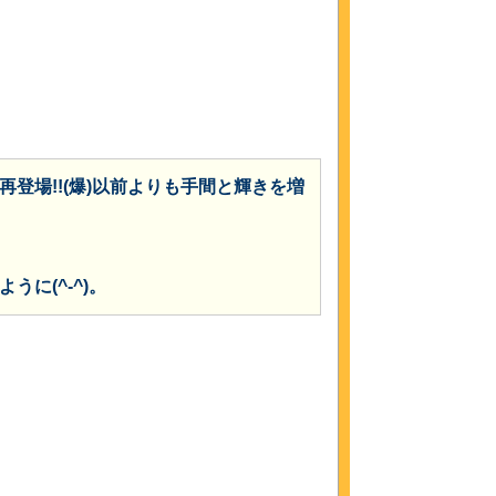
場!!(爆)
以前よりも手間と輝きを増
に(^-^)。