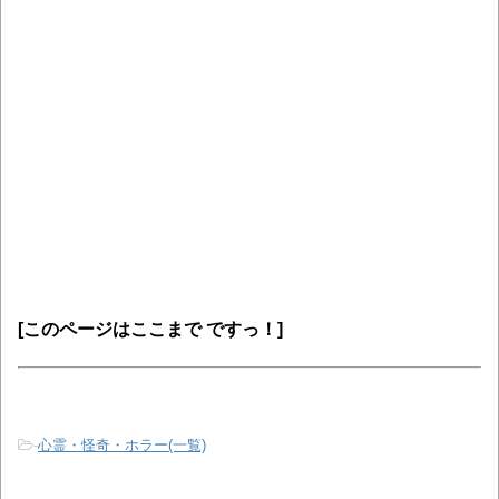
[このページはここま
で ですっ！]
-
心霊・怪奇・ホラー(一覧)