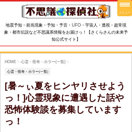
メニュー
地震予知・前兆現象・予知・予言・UFO・宇宙人・透視・超常現
象・都市伝説など不思議系情報をお届けっ！【さくらさんの未来予
知公式サイト】
HOME
>
心霊・怪奇・ホラー(一覧)
>
心霊・怪奇・ホラー(一覧)
[暑～ぃ夏をヒンヤリさせよう
っ！]心霊現象に遭遇した話や
恐怖体験談を募集しています
っ！