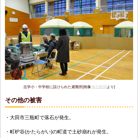
志学小・中学校に設けられた避難所[画像:
毎日新聞
より]
その他の被害
・大田市三瓶町で落石が発生。
・町枦谷(かたらがい)の町道で土砂崩れが発生。