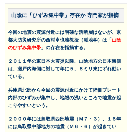
山陰に「ひずみ集中帯」存在か 専門家が指摘
今回の地震の震源付近には明確な活断層はないが、京
都大防災研究所の西村卓也准教授（測地学）は「
山陰
のひずみ集中帯
」の存在を指摘する。
２０１１年の東日本大震災以降、山陰地方の日本海側
は、瀬戸内海側に対して年に５、６ミリ東にずれ動い
ている。
兵庫県北部から今回の震源付近にかけて陸側プレート
内部のひずみが集中し、地殻の浅いところで地震が起
こりやすいという。
２０００年には鳥取県西部地震（Ｍ７・３）、１６年
には鳥取県中部地方の地震（Ｍ６・６）が起きてい