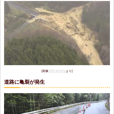
[画像:
TBS NEWS/
より]
道路に亀裂が発生