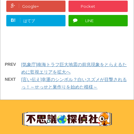
Google+
Pocket
B!
はてブ
LINE
PREV
[気象庁]南海トラフ巨大地震の前兆現象をとらえるた
めに監視エリアを拡大へ
NEXT
[言い伝え]幸運のシンボル？白いスズメが目撃される
っ！～せっせと巣作りを始めた模様～