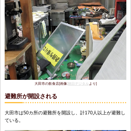
大田市の飲食店[画像:
朝日デジタル
より]
避難所が開設される
大田市は50カ所の避難所を開設し、計170人以上が避難し
ている。