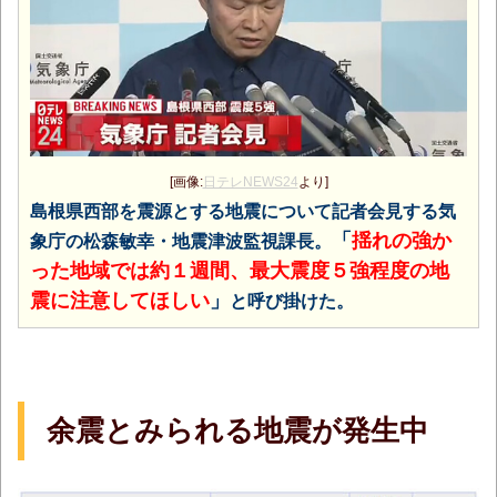
[画像:
日テレNEWS24
より]
島根県西部を震源とする地震について記者会見する気
「
揺れの強か
象庁の松森敏幸・地震津波監視課長。
った地域では約１週間、最大震度５強程度の地
震に注意してほしい
」
と呼び掛けた。
余震とみられる地震が発生中