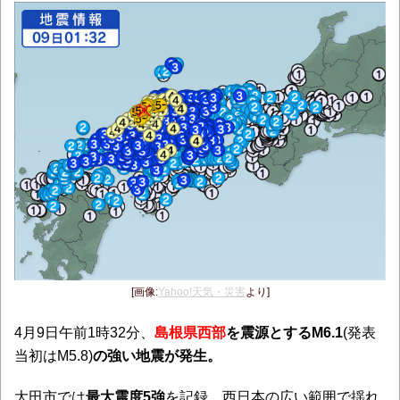
[画像:
Yahoo!天気・災害
より]
4月9日午前1時32分、
島根県西部
を震源とするM6.1
(発表
当初はM5.8)
の強い地震が発生。
大田市では
最大震度5強
を記録。西日本の広い範囲で揺れ