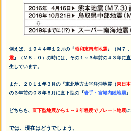
例えば、１９４４年１２月の『
昭和東南海地震
』（Ｍ７．
震
』（Ｍ８．０）の時には、その１～３年前の４３年に直
生しています。
また、２０１１年３月の『東北地方太平洋沖地震（
東日本
の３年前の０８年６月に直下型の『
岩手・宮城内陸地震
』
どちらも、
直下型地震から１～３年程度でプレート地震
に
では、現在はどうでしょう。