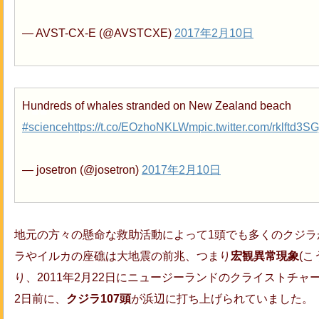
— AVST-CX-E (@AVSTCXE)
2017年2月10日
Hundreds of whales stranded on New Zealand beach
#science
https://t.co/EOzhoNKLWm
pic.twitter.com/rklftd3SG
— josetron (@josetron)
2017年2月10日
地元の方々の懸命な救助活動によって1頭でも多くのクジラ
ラやイルカの座礁は大地震の前兆、つまり
宏観異常現象
(
り、2011年2月22日にニュージーランドのクライストチャ
2日前に、
クジラ107頭
が浜辺に打ち上げられていました。