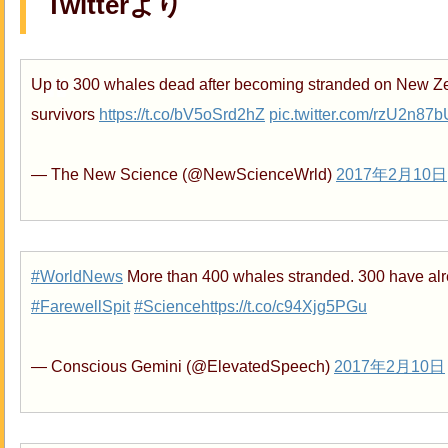
Twitterより
Up to 300 whales dead after becoming stranded on New Ze
survivors
https://t.co/bV5oSrd2hZ
pic.twitter.com/rzU2n87
— The New Science (@NewScienceWrld)
2017年2月10日
#WorldNews
More than 400 whales stranded. 300 have al
#FarewellSpit
#Science
https://t.co/c94Xjg5PGu
— Conscious Gemini (@ElevatedSpeech)
2017年2月10日