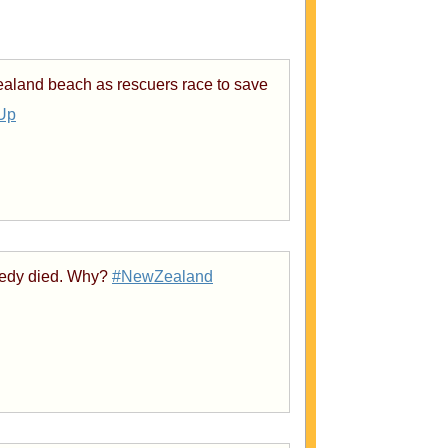
aland beach as rescuers race to save
bUp
redy died. Why?
#NewZealand