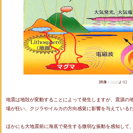
[画像：
imart
より]
地震は地殻が変動することによって発生しますが、震源の
場が狂い、クジラやイルカの方向感覚に影響を与えている
ほかにも大地震前に海底で発生する微弱な振動を感知して