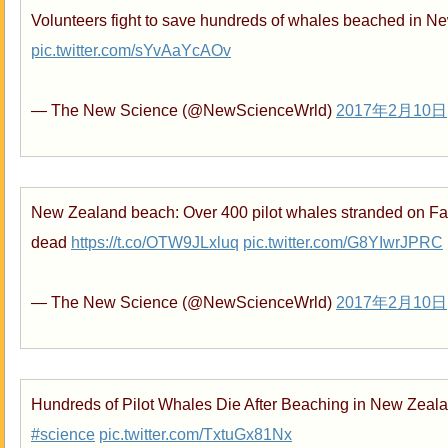
Volunteers fight to save hundreds of whales beached in 
pic.twitter.com/sYvAaYcAOv
— The New Science (@NewScienceWrld)
2017年2月10日
New Zealand beach: Over 400 pilot whales stranded on Far
dead
https://t.co/OTW9JLxluq
pic.twitter.com/G8YIwrJPRC
— The New Science (@NewScienceWrld)
2017年2月10日
Hundreds of Pilot Whales Die After Beaching in New Zeal
#science
pic.twitter.com/TxtuGx81Nx