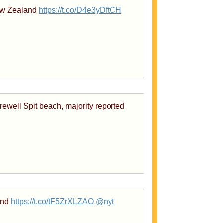
New Zealand
https://t.co/D4e3yDftCH
ewell Spit beach, majority reported
and
https://t.co/tF5ZrXLZAO
@nyt