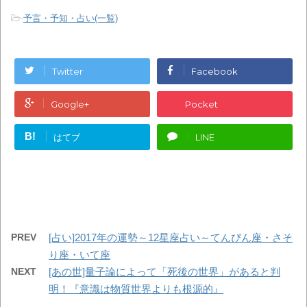
-
予言・予知・占い(一覧)
Twitter
Facebook
Google+
Pocket
B!
はてブ
LINE
PREV
[占い]2017年の運勢～12星座占い～てんびん座・さそ
り座・いて座
NEXT
[あの世]量子論によって「死後の世界」があると判
明！『意識は物質世界よりも根源的』