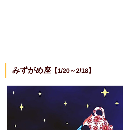
みずがめ座
【1/20～2/18】