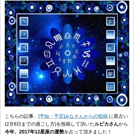
こちらの記事、
[予知・予言]みなさんからの投稿
に星占い
(2月6日までの過ごし方)を投稿して頂いた
ルピカさん
から
今年、2017年12
星座の運勢
を占って頂きました！