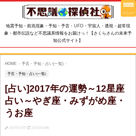
メニュー
地震予知・前兆現象・予知・予言・UFO・宇宙人・透視・超常現
象・都市伝説など不思議系情報をお届けっ！【さくらさんの未来予
知公式サイト】
HOME
>
予言・予知・占い(一覧)
>
予言・予知・占い(一覧)
[占い]2017年の運勢～12星座
占い～やぎ座・みずがめ座・
うお座
2017/01/17
2017/01/18