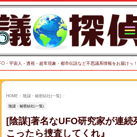
FO・宇宙人・透視・超常現象・都市伝説など不思議系情報をお届けっ
HOME
>
陰謀・秘密結社(一覧)
>
陰謀・秘密結社(一覧)
[陰謀]著名なUFO研究家が連
こったら捜査してくれ』