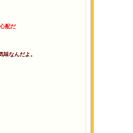
も心配だ
気味なんだよ。