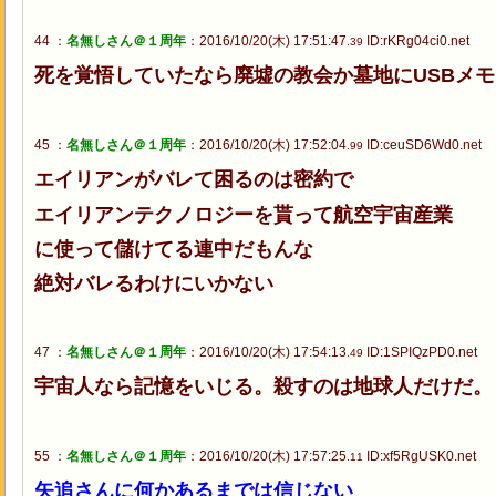
44 ：
名無しさん＠１周年
：2016/10/20(木) 17:51:47
ID:rKRg04ci0.net
.39
死を覚悟していたなら廃墟の教会か墓地にUSBメ
45 ：
名無しさん＠１周年
：2016/10/20(木) 17:52:04
ID:ceuSD6Wd0.net
.99
エイリアンがバレて困るのは密約で
エイリアンテクノロジーを貰って航空宇宙産業
に使って儲けてる連中だもんな
絶対バレるわけにいかない
47 ：
名無しさん＠１周年
：2016/10/20(木) 17:54:13
ID:1SPIQzPD0.net
.49
宇宙人なら記憶をいじる。殺すのは地球人だけだ。
55 ：
名無しさん＠１周年
：2016/10/20(木) 17:57:25
ID:xf5RgUSK0.net
.11
矢追さんに何かあるまでは信じない