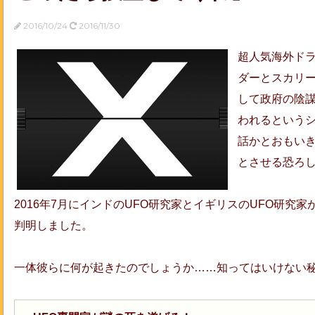
2016/10/24
2016/11/30
超人気海外ドラ
ダーとスカリー
して政府の陰
われるという
話かとおもいき
とさせる恐ろ
2016年7月にインドのUFO研究家とイギリスのUFO研究
判明しました。
一体彼らに何が起きたのでしょうか……知ってはいけない秘