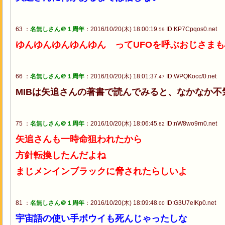
63 ：
名無しさん＠１周年
：2016/10/20(木) 18:00:19
ID:KP7Cpqos0.net
.59
ゆんゆんゆんゆんゆん ってUFOを呼ぶおじさま
66 ：
名無しさん＠１周年
：2016/10/20(木) 18:01:37
ID:WPQKocc/0.net
.47
MIBは矢追さんの著書で読んでみると、なかなか不
75 ：
名無しさん＠１周年
：2016/10/20(木) 18:06:45
ID:nW8wo9rn0.net
.82
矢追さんも一時命狙われたから
方針転換したんだよね
まじメンインブラックに脅されたらしいよ
81 ：
名無しさん＠１周年
：2016/10/20(木) 18:09:48
ID:G3U7eIKp0.net
.00
宇宙語の使い手ボウイも死んじゃったしな